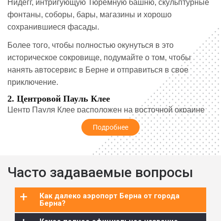
Нидегг, интригующую Тюремную башню, скульптурные
фонтаны, соборы, бары, магазины и хорошо
сохранившиеся фасады.
Более того, чтобы полностью окунуться в это
историческое сокровище, подумайте о том, чтобы
нанять автосервис в Берне и отправиться в свое
приключение.
2. Центровой Пауль Клее
Центр Пауля Клее расположен на восточной окраине
Берна и манит посетителей захватывающей дух
Подробнее
современной архитектурой. Кроме того, в музее
хранится знаменитая коллекция произведений
искусства. Эти работы созданы Паулем Клее, в том
Часто задаваемые вопросы
числе такими известными картинами, как «Пак Бли Лу».
Кроме того, здесь представлены основные работы
+
Как далеко аэропорт Берна от города
Клее по теории формы и дизайна, которые считаются
Берна?
наиболее значительным теоретическим вкладом в мир