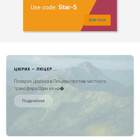
Star-5
Use code:
Тем не менее, в музее есть интересная временная
выставка под названием «Homo Migrans». Это
Ride Now
углубляет обширное историческое повествование.
Также в его стенах находится Музей Эйнштейна.
Это предлагает захватывающее путешествие в
замечательную жизнь Альберта Эйнштейна.
4. Художественный музей
ПУТЕВОДИТЕЛЬ ...
Он был основан в 1879 году в северной части
исторического Старого города Берна. Этот
Чем заняться во Франкфурте во время пересадки
художественный музей считается старейшим и
Вокруг пересад�...
всемирно известным учреждением такого рода в
Швейцарии.
Подробнее
Кроме того, он может похвастаться впечатляющей
коллекцией из 51 000 картин, скульптур, рисунков,
гравюр и фильмов. Кроме того, посетители могут
увидеть множество художественных сокровищ,