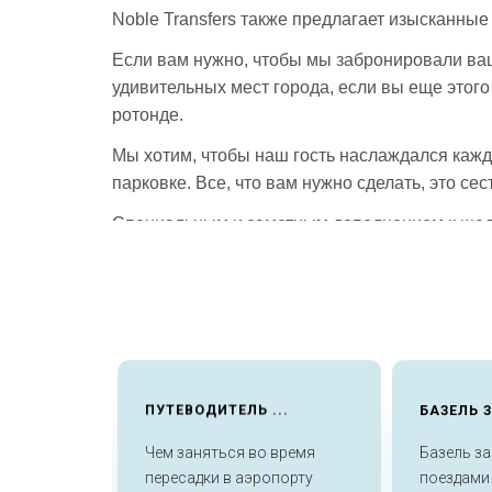
Noble Transfers также предлагает изысканные 
Если вам нужно, чтобы мы забронировали ва
удивительных мест города, если вы еще этого
ротонде.
Мы хотим, чтобы наш гость наслаждался кажд
парковке. Все, что вам нужно сделать, это с
Специальным и заметным дополнением к щедр
предоставляем только этот роскошный транс
Посетителей привлекает город по многим прич
мероприятий.
Мирный и спокойный город превращается в д
весной и турнира Golf OMEGA в августе. Чтоб
..
ПУТЕВОДИТЕЛЬ ...
БАЗЕЛЬ З
Это когда город оживает с глобусом рысаков 
Чем заняться во время
Базель за
ремя
пересадки в аэропорту
поездами