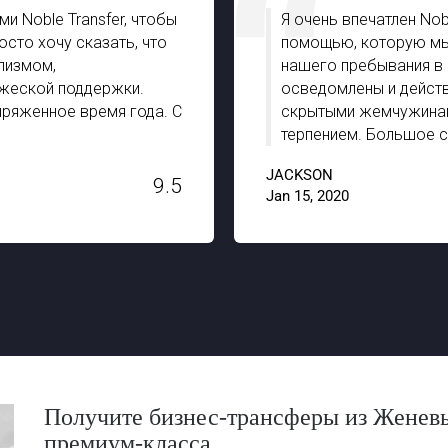
и Noble Transfer, чтобы
Я очень впечатлен Nob
сто хочу сказать, что
помощью, которую мы 
лизмом,
нашего пребывания в 
жеской поддержки.
осведомлены и действ
пряженное время года. С
скрытыми жемчужинам
терпением. Большое сп
JACKSON
9.5
Jan 15, 2020
Получите бизнес-трансферы из Женев
премиум-класса