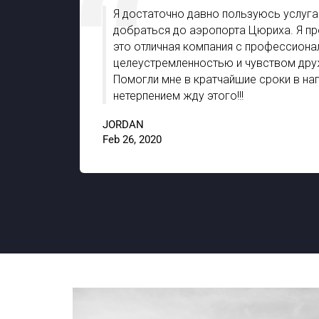
слуги
Я достаточно давно пользуюсь услугам
 в
добраться до аэропорта Цюриха. Я про
ь, и
это отличная компания с профессиона
 он был
целеустремленностью и чувством дру
Помогли мне в кратчайшие сроки в на
нетерпением жду этого!!!
9.8
JORDAN
Feb 26, 2020