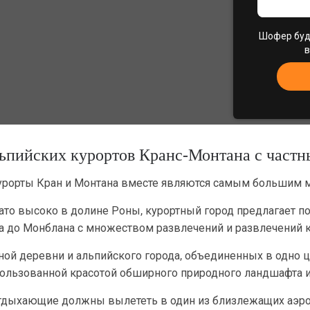
Шофер буде
в
пийских курортов Кранс-Монтана с частн
курорты Кран и Монтана вместе являются самым большим 
то высоко в долине Роны, курортный город предлагает по
а до Монблана с множеством развлечений и развлечений к
рной деревни и альпийского города, объединенных в одно 
спользованной красотой обширного природного ландшафта
 отдыхающие должны вылететь в один из близлежащих аэро