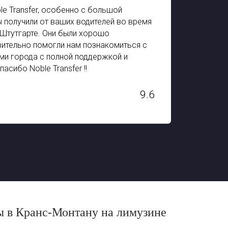
le Transfer, особенно с большой
Возмо
получили от ваших водителей во время
впеча
Штутгарте. Они были хорошо
полно
ительно помогли нам познакомиться с
есть 
и города с полной поддержкой и
ребен
асибо Noble Transfer !!
Швейца
H. STAN
9.6
Dec 03, 
ы в Кранс-Монтану на лимузине