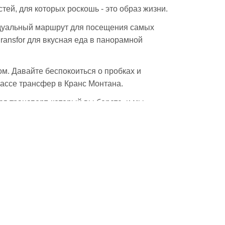
тей, для которых роскошь - это образ жизни.
идуальный маршрут для посещения самых
Cransfor для вкусная еда в панорамной
м. Давайте беспокоиться о пробках и
классе трансфер в Кранс Монтана.
 транспорт, который вы берете, и мы
ольф и проведения крупных спортивных
фестиваля электронной музыки Caprices
е в течение зимнего сезона.
АК ДОБРАТЬСЯ...
ПУТЕВОДИТЕЛЬ ...
сса и апре-ски.
ак добраться до
Трансфер в Вербье: что
ндерматта на поезде: что
делать, если нет