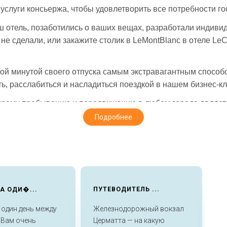
услуги консьержа, чтобы удовлетворить все потребности гос
ш отель, позаботились о ваших вещах, разработали индив
 не сделали, или закажите столик в LeMontBlanc в отеле Le
ой минутой своего отпуска самым экстравагантным способо
есть, расслабиться и насладиться поездкой в нашем бизнес-
ому пребыванию и передвижению в любом городе является
фер в живописном городе Кранс-Монтана.
Подробнее
инам, в том числе из-за его репутации Мекки для игры в г
ругое место для вечеринок, наполненное людьми во время 
ы получить максимальную отдачу от вашего отпуска, посетит
А ОДИ�...
ПУТЕВОДИТЕЛЬ ...
К
и лыжников, которые тянутся на лыжные арены мирового кла
 один день между
Железнодорожный вокзал
К
 Вам очень
Церматта — на какую
А