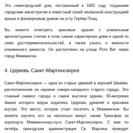
Это семигородский дом, построенный в 1601 году тогдашним
городским магистратом и известный своей необычной конструкцией
крыши и фахверковым домом на углу Гербер Плац.
Вы можете осмотреть красивые здания с уникальным
архитектурным стилем в этом самом характерном доме и одной из
семи достопримечательностей, а также узнать о важности
кожевенного ремесла. Он расположен на улице Роте Вег через
город Мемминген.
4. Церковь Санкт-Мартинскирхе
Санкт-Мартинскирхе — одна из старых церквей в верхней Швабии,
расположенная на окраине северо-западного старого города. Это
главный символ города и самое высокое здание, 65-метровая
башня которого видна издалека. Церковь древняя и красивая
внутри. Это место, которое стоит посетить в Меммингене. Вы
можете изучить его за несколько минут, наняв
Трансфер из
аэропорта Меммингена
услуги Санкт-Мартинскирхе. С мая по
октябрь приходская администрация Св. Мартина проводит