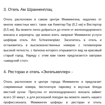
3. Отель Ам Шранненплац
Отель расположен в самом центре Меммингена, недалеко от
многих известных мест, таких как Кемптер-Тор (0,2 км) и Вестертор
(0,5 км). Вы можете легко добраться до отеля от железнодорожного
вокзала и аэропорта, где можно взять напрокат
Мемминген услуги
шофёра
в отель Am Schrannenplatz. Заселитесь в отель и
остановитесь в высококачественных номерах с телевизором
высокой четкости, с балкона которого открывается вид на красивый
старый город. Наряду с этим вам также предлагаются завтраки
«шведский стол».
4. Ресторан и отель «Энгелькеллер» -
Отель расположен в центре города Мемминген и предлагает
современные номера, бесплатную парковку и вкусные блюда
местной кухни. Прогулка от железнодорожного вокзала займет
всего 10 минут, а для роскошной поездки вы можете нанять нашего
профессионала.
Мемминген шоферы
в ресторан и отель