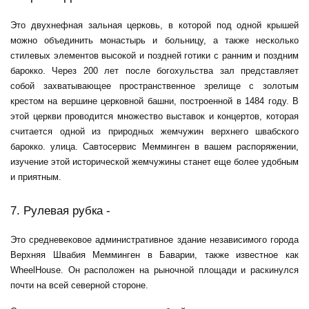
Это двухнефная зальная церковь, в которой под одной крышей
можно объединить монастырь и больницу, а также несколько
стилевых элементов высокой и поздней готики с ранним и поздним
барокко. Через 200 лет после богохульства зал представляет
собой захватывающее пространственное зрелище с золотым
крестом на вершине церковной башни, построенной в 1484 году. В
этой церкви проводится множество выставок и концертов, которая
считается одной из природных жемчужин верхнего швабского
барокко. улица. С
автосервис Мемминген
в вашем распоряжении,
изучение этой исторической жемчужины станет еще более удобным
и приятным.
7. Рулевая рубка -
Это средневековое административное здание независимого города
Верхняя Швабия Мемминген в Баварии, также известное как
WheelHouse. Он расположен на рыночной площади и раскинулся
почти на всей северной стороне.