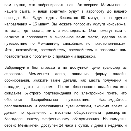
вам нужно, это забронировать наш
Автосервис Мемминген
с
нашего сайта, и наши водители будут в аэропорту до вашего
приезда. Вас будут ждать бесплатно 60 минут, а на другие
направления – 15 минут. Вы можете попросить услуги консьержа,
то есть, где поесть, жить и исследовать. Они помогут вам с
багажом и сопроводят в выбранное вами место, сделав ваше
путешествие по Меммингену спокойным, но приключенческим.
Итак, пожалуйста, расслабьтесь, расслабьтесь и позвольте нам
позаботиться о проблемах с пробками и парковкой.
Забронируйте без стресса и по доступной цене
трансфер из
аэропорта Мемминген
легко, заполнив форму онлайн-
бронирования. Укажите такие детали, как места получения и
высадки, даты и время. После безопасного онлайн-платежа
ожидайте быстрого подтверждения по электронной почте, что
обеспечит беспроблемное путешествие. Наслаждайтесь
расслабленным и освежающим путешествием, экономя время и
деньги по сравнению с местным общественным транспортом
благодаря нашему эффективному обслуживанию. Наш
лимузин-
сервис Мемминген
, доступен 24 часа в сутки, 7 дней в неделю, и