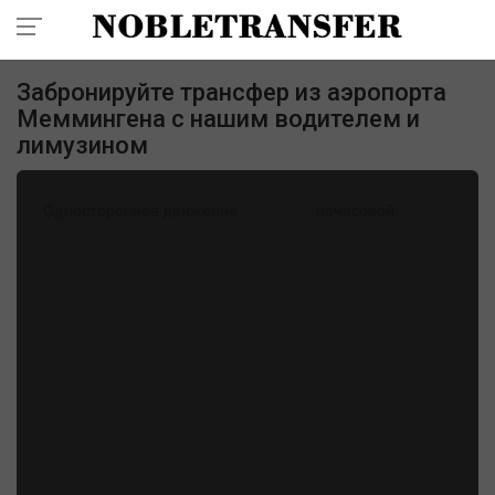
+41 7860 99 777
Забронируйте трансфер из аэропорта
Меммингена с нашим водителем и
лимузином
Одностороннее движение
почасовой