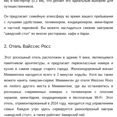
км) и Вестертор (0,3 км), что делает его идеальным выбором для
путешественников.
Он предлагает семейную атмосферу во время вашего пребывания
с лучшими удобствами, телевизором, кондиционером, мини-баром
и частной парковкой. Вы можете насладиться свежим завтраком
"шведский стол" во многих ресторанах, кафе и барах.
2. Отель Вайссес Росс
Этот роскошный отель расположен в здании V века, являющемся
памятником архитектуры, и предлагает первоклассные номера и
кухню в самом сердце старого города. Железнодорожный вокзал
Меммингена находится всего в 2 минутах ходьбы. Хотя вы также
можете нанять
лимузин-сервис Мемминген
до отеля Weisses Ross
из любого другого места в Меммингене, где вы остановитесь в
роскошных современных номерах с телевизором с плоским
экраном, мини-баром, кондиционером и бесплатным Wi-Fi. Этот
отель, отремонтированный в 2014 году, находится под управлением
семьи. Каждое утро здесь сервируется разнообразный завтрак
«шведский стол», а также работает баварский паб.