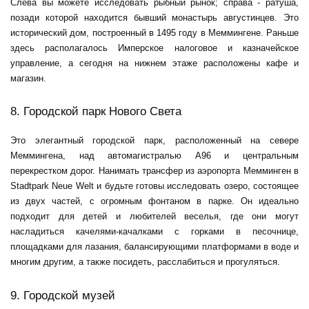
Слева вы можете исследовать рыбный рынок; справа - ратуша,
позади которой находится бывший монастырь августинцев. Это
исторический дом, построенный в 1495 году в Меммингене. Раньше
здесь располагалось Имперское налоговое и казначейское
управление, а сегодня на нижнем этаже расположены кафе и
магазин.
8. Городской парк Нового Света
Это элегантный городской парк, расположенный на севере
Меммингена, над автомагистралью A96 и центральным
перекрестком дорог. Нанимать
трансфер из аэропорта Мемминген
в
Stadtpark Neue Welt и будьте готовы исследовать озеро, состоящее
из двух частей, с огромным фонтаном в парке. Он идеально
подходит для детей и любителей веселья, где они могут
насладиться качелями-качалками с горками в песочнице,
площадками для лазания, балансирующими платформами в воде и
многим другим, а также посидеть, расслабиться и прогуляться.
9. Городской музей