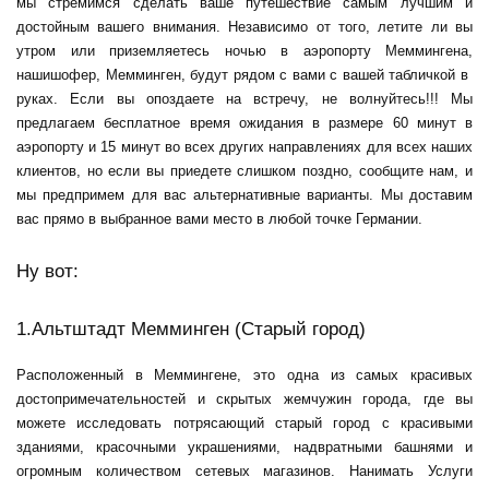
мы стремимся сделать ваше путешествие самым лучшим и
достойным вашего внимания. Независимо от того, летите ли вы
утром или приземляетесь ночью в аэропорту Меммингена,
наши
шофер, Мемминген,
будут рядом с вами с вашей табличкой в ​​
руках. Если вы опоздаете на встречу, не волнуйтесь!!! Мы
предлагаем бесплатное время ожидания в размере 60 минут в
аэропорту и 15 минут во всех других направлениях для всех наших
клиентов, но если вы приедете слишком поздно, сообщите нам, и
мы предпримем для вас альтернативные варианты. Мы доставим
вас прямо в выбранное вами место в любой точке Германии.
Ну вот:
1.Альтштадт Мемминген (Старый город)
Расположенный в Меммингене, это одна из самых красивых
достопримечательностей и скрытых жемчужин города, где вы
можете исследовать потрясающий старый город с красивыми
зданиями, красочными украшениями, надвратными башнями и
огромным количеством сетевых магазинов. Нанимать
Услуги