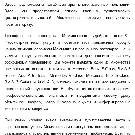
Здесь расположены штаб-квартиры многочисленных компаний.
Здесь мы представляем список главных туристических
достопримечательностей Меммингена, которые вы должны
посетить сразу.
Трансфер из аэропорта Меммингена
и удобные способы.
Рассмотрите наши услуги и посетите этот прекрасный город с
нашим лимузин-сервисом Мемминген в роскошном автопарке. Наши
услуги станут уникальным и заметным дополнением к вашему
роскошному пребыванию. Вы можете выбрать один из множества
роскошных автопарков, в том числе Mercedes-Benz E-Class, BMW 5
Series, Audi A 6, Tesla, Mercedes V Class, Mercedes-Benz S-Class,
BMW 7 Series и Audi A 8, рисунок. исходя из вашего бюджета и
предпочтений в путешествии. Вы будете путешествовать с нашими
профессиональными, опытными и преданными своему делу
Мемминген шофер
, который хорошо обучен и информирован о
местности и маршрутах.
Они очень хорошо знают знаменитые туристические места и
скрытые жемчужины Меммингена и помогут вам исследовать их, не
сталкиваясь с транспортными и временными проблемами. Все, что