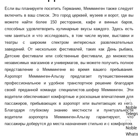
Если вы планируете посетить Германию, Мемминген также следует
включить в ваш список. Это город церквей, музеев и ворот, где вы
можете найти более 150 ресторанов, кафе и винных баров,
способных удовлетворить кулинарные вкусы каждого. Здесь есть
чем заняться и что исследовать, в том числе музеи, выставки и
театры с широким спектром интересных развлекательных
заведений. От нескольких фестивалей, таких как День рыбака,
Детские фестивали или собственные фестивали, до множества
независимых магазинов и универмагов, вы можете получить полное
представление о Меммингене во время вашего пребывания.
Аэропорт Мемминген-Альгау предлагает путешественникам
профессиональное и удобное транспортное решение благодаря
своей преданной команде специалистов.
шофер Мемминген
. Эти
водители обеспечивают комфортные и роскошные впечатления для
пассажиров, прибывающих в аэропорт или вылетающих из него.
Благодаря глубокому знанию местности и пунктуальности
водители аэропорта Мемминген-Альгау гарантируют, что
пассажиры доберутся до места назначения стильно и с комфортом.