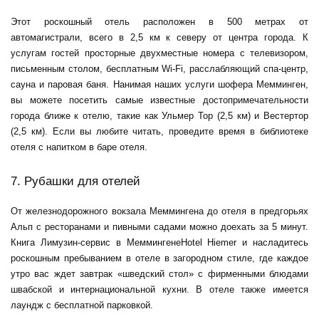
Этот роскошный отель расположен в 500 метрах от
автомагистрали, всего в 2,5 км к северу от центра города. К
услугам гостей просторные двухместные номера с телевизором,
письменным столом, бесплатным Wi-Fi, расслабляющий спа-центр,
сауна и паровая баня. Нанимая наших
услуги шофера Мемминген
,
вы можете посетить самые известные достопримечательности
города ближе к отелю, такие как Ульмер Тор (2,5 км) и Вестертор
(2,5 км). Если вы любите читать, проведите время в библиотеке
отеля с напитком в баре отеля.
7. Рубашки для отелей
От железнодорожного вокзала Меммингена до отеля в предгорьях
Альп с ресторанами и пивными садами можно доехать за 5 минут.
Книга
Лимузин-сервис в Меммингене
Hotel Hiemer и насладитесь
роскошным пребыванием в отеле в загородном стиле, где каждое
утро вас ждет завтрак «шведский стол» с фирменными блюдами
швабской и интернациональной кухни. В отеле также имеется
лаундж с бесплатной парковкой.