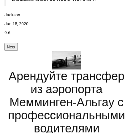
Jackson
H.
Jan 15, 2020
De
9.6
9.
Next
Арендуйте трансфер
из аэропорта
Мемминген-Альгау с
профессиональными
водителями