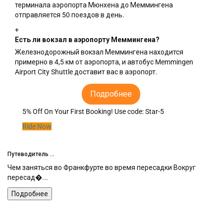
терминала аэропорта Мюнхена до Меммингена
отправляется 50 поездов в день.
+
Есть ли вокзал в аэропорту Меммингена?
Железнодорожный вокзал Меммингена находится
примерно в 4,5 км от аэропорта, и автобус Memmingen
Airport City Shuttle доставит вас в аэропорт.
Подробнее
5% Off On Your First Booking!
Use code:
Star-5
Ride Now
Путеводитель ...
Пу
н
Чем заняться во Франкфурте во время пересадки Вокруг
Че
пересад�...
аэ
Подробнее