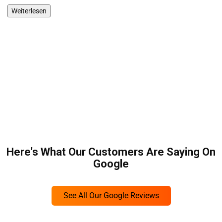
Weiterlesen
W
Here's What Our Customers Are Saying On
Google
See All Our Google Reviews