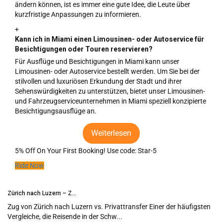
ändern können, ist es immer eine gute Idee, die Leute über
kurzfristige Anpassungen zu informieren.
+
Kann ich in Miami einen Limousinen- oder Autoservice für
Besichtigungen oder Touren reservieren?
Für Ausflüge und Besichtigungen in Miami kann unser
Limousinen- oder Autoservice bestellt werden. Um Sie bei der
stilvollen und luxuriösen Erkundung der Stadt und ihrer
Sehenswürdigkeiten zu unterstützen, bietet unser Limousinen-
und Fahrzeugserviceunternehmen in Miami speziell konzipierte
Besichtigungsausflüge an.
Weiterlesen
5% Off On Your First Booking!
Use code:
Star-5
Ride Now
Zürich nach Luzern – Z...
Fr
e
Zug von Zürich nach Luzern vs. Privattransfer Einer der häufigsten
Ak
Vergleiche, die Reisende in der Schw...
wä