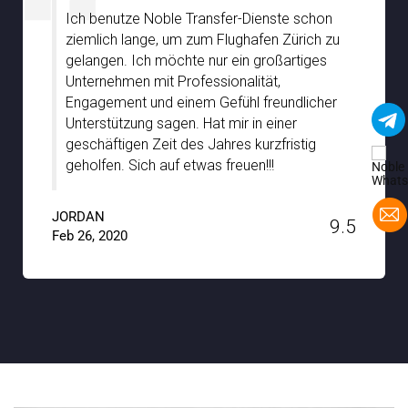
Ich bin sehr beeindruckt von Noble
Transfer, insbesondere von der großartigen
Unterstützung, die wir von Ihren
Chauffeuren während unseres Aufenthalts
in Stuttgart erhalten haben. Sie waren gut
informiert und führten uns mit voller
Unterstützung und Geduld zu den
verborgenen Schätzen der Stadt. Ein
großes Dankeschön an Noble Transfer !!
JACKSON
9.6
Jan 15, 2020