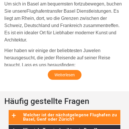
Um sich in Basel am bequemsten fortzubewegen, buchen
Sie unsereFlughafentransfer Basel Dienstleistungen. Es
liegt am Rhein, dort, wo die Grenzen zwischen der
Schweiz, Deutschland und Frankreich zusammentreffen.
Es ist ein idealer Ort für Liebhaber moderner Kunst und
Architektur.
Hier haben wir einige der beliebtesten Juwelen
herausgesucht, die jeder Reisende auf seiner Reise
braucht. Lass es uns herausfinden:
Die Basler Altstadt:
Weiterlesen
Die Altstadt liegt zwischen der Westseite des berühmten
Rheinufers und dem alten Stadttor am Spalentor. Die
Basler Altstadt ist etwas, das Sie sich nicht entgehen
Häufig gestellte Fragen
lassen sollten. Sie können den Ort zu Fuß erkunden, da
die meisten Sehenswürdigkeiten nahe beieinander liegen.
+
Welcher ist der nächstgelegene Flughafen zu
Basel, Genf oder Zürich?
Sie können auch unseren buchenAutoservice Basel
zur/von der Altstadt. Das Interessante ist, dass Sie die