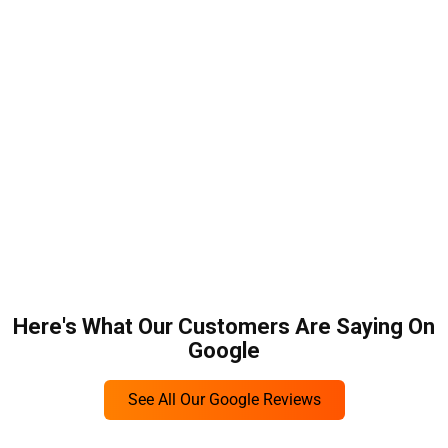
beginnt mit einem Fasnächtlerumzug.
Münster Münster in Basel:
Das Basler Münster dominiert andere
Touristenattraktionen, da es eines der Wahrzeichen der
Stadt ist. Genießen Sie die stressfreie Reise
mit
Limousinenservice Basel
vom und zum Münsterdom.
Die Architektur ist im gotischen Stil gehalten, während die
Innenräume romanisch sind. Darüber hinaus können Sie
die Aussicht auf Basel und den Rhein genießen.
Erklimmen Sie die langen, wunderschönen gotischen
Türme gegen eine Gebühr von 5 CHF pro Person. Sie
können auch den Schwarzwald und das Elsass besuchen,
die nur wenige Schritte von hier entfernt liegen.
Here's What Our Customers Are Saying On
Zuverlässiger und sicherer Flughafenservice Basel
Google
mit professionellem Chauffeur
Wenn Sie möchten, dass Ihre Reise optimal beginnt, ist
See All Our Google Reviews
unser Transferservice die perfekte Lösung. Wir vermitteln
Ihnen einen ProfiChauffeur Basel um Ihre entspannte