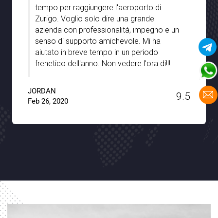
Transfer, soprattutto per l'ottima
assistenza che abbiamo ricevuto dai vostri
autisti durante il nostro soggiorno a
Stoccarda. Erano ben informati e ci hanno
veramente guidato con le gemme
nascoste della città con pieno supporto e
pazienza. Un grande grazie a Noble
Transfer !!
JACKSON
9.6
Jan 15, 2020