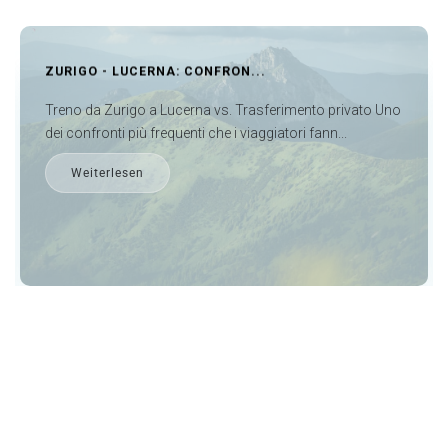
Fassnacht, il festival più grande della Svizzera:
Se non hai visitato la Fassnacht durante il tuo soggiorno a
Basilea, il tuo viaggio non è completo. È il festival più
GUIDA ALLO SCALO ALL'...
grande della Svizzera che si svolge ogni anno. Fassnacht
dura tre giorni tra febbraio e marzo a Basilea.
Cosa fare a Francoforte durante uno scalo Organizzare
attività a Francoforte durante uno scalo è mo...
La gente del posto si veste con i costumi di Fassnacht e si
scatena al ritmo della musica suonata dai tamburini. Come
Weiterlesen
il nostroTrasferimento aeroporto Basilea vi farà sapere, è
pieno di colori, luci, musica, bibite, mangiate e feste e
inizia con una sfilata dei Fasnächtler.
Cattedrale di Munster a Basilea:
La Cattedrale di Munster a Basilea domina altri luoghi
turistici poiché è uno dei principali punti di riferimento della
città. Goditi il ​​viaggio senza stress con
Servizio limousine
Basilea
da e per la cattedrale di Munster. L'architettura è in
stile gotico, mentre gli interni sono romanici. Inoltre si può
godere della vista su Basilea e sul fiume Reno. Sali sulle
lunghe e bellissime torri gotiche al costo di 5 CHF a