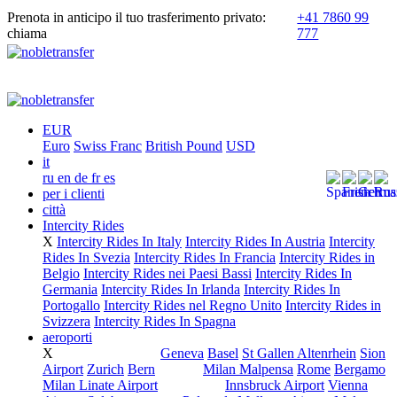
Prenota in anticipo il tuo trasferimento privato:
+41 7860 99
chiama
777
EUR
Euro
Swiss Franc
British Pound
USD
it
ru
en
de
fr
es
per i clienti
città
Intercity Rides
X
Intercity Rides In Italy
Intercity Rides In Austria
Intercity
Rides In Svezia
Intercity Rides In Francia
Intercity Rides in
Belgio
Intercity Rides nei Paesi Bassi
Intercity Rides In
Germania
Intercity Rides In Irlanda
Intercity Rides In
Portogallo
Intercity Rides nel Regno Unito
Intercity Rides in
Svizzera
Intercity Rides In Spagna
aeroporti
X
Geneva
Basel
St Gallen Altenrhein
Sion
SWITZERLAND
Airport
Zurich
Bern
Milan Malpensa
Rome
Bergamo
ITALY
Milan Linate Airport
Innsbruck Airport
Vienna
AUSTRIA