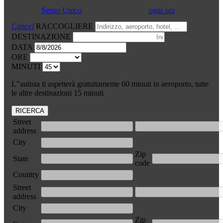
Senso Unico
ogni ora
Cancel
RACCOGLIERE
DESTINAZIONE
DATA
ORE
MINUTI
L"autista ti aspetterà gratuitamente 60 minuti in aeroporto, tutte
le altre destinazioni 15 minuti
RICERCA
Street
address
City
Zip
State
code
Country
Street
address
City
Zip