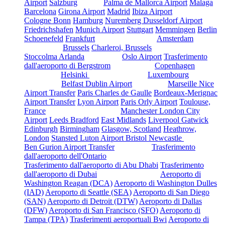
Airport
Salzburg
Palma de Mallorca Airport
Malaga
SPAIN
Barcelona
Girona Airport
Madrid
Ibiza Airport
GERMANY
Cologne Bonn
Hamburg
Nuremberg
Dusseldorf Airport
Friedrichshafen
Munich Airport
Stuttgart
Memmingen
Berlin
Schoenefeld
Frankfurt
Amsterdam
NETHERLANDS
Brussels
Charleroi, Brussels
BELGIUM
SWEDEN
Stoccolma Arlanda
Oslo Airport
Trasferimento
NORWAY
dall'aeroporto di Bergstrom
Copenhagen
DENMARK
Helsinki
Luxembourg
FINLAND
LUXEMBOURG
Belfast
Dublin Airport
Marseille
Nice
IRELAND
FRANCE
Airport Transfer
Paris Charles de Gaulle
Bordeaux-Merignac
Airport Transfer
Lyon Airport
Paris Orly Airport
Toulouse,
France
Manchester
London City
UNITED KINGDOM
Airport
Leeds Bradford
East Midlands
Liverpool
Gatwick
Edinburgh
Birmingham
Glasgow, Scotland
Heathrow,
London
Stansted
Luton Airport
Bristol
Newcastle
ISRAEL
Ben Gurion Airport Transfer
Trasferimento
CANADA
dall'aeroporto dell'Ontario
UNITED ARAB EMIRATES
Trasferimento dall'aeroporto di Abu Dhabi
Trasferimento
dall'aeroporto di Dubai
Aeroporto di
UNITED STATES
Washington Reagan (DCA)
Aeroporto di Washington Dulles
(IAD)
Aeroporto di Seattle (SEA)
Aeroporto di San Diego
(SAN)
Aeroporto di Detroit (DTW)
Aeroporto di Dallas
(DFW)
Aeroporto di San Francisco (SFO)
Aeroporto di
Tampa (TPA)
Trasferimenti aeroportuali Bwi
Aeroporto di