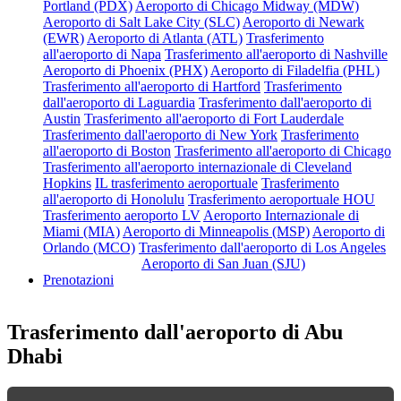
Portland (PDX)
Aeroporto di Chicago Midway (MDW)
Aeroporto di Salt Lake City (SLC)
Aeroporto di Newark
(EWR)
Aeroporto di Atlanta (ATL)
Trasferimento
all'aeroporto di Napa
Trasferimento all'aeroporto di Nashville
Aeroporto di Phoenix (PHX)
Aeroporto di Filadelfia (PHL)
Trasferimento all'aeroporto di Hartford
Trasferimento
dall'aeroporto di Laguardia
Trasferimento dall'aeroporto di
Austin
Trasferimento all'aeroporto di Fort Lauderdale
Trasferimento dall'aeroporto di New York
Trasferimento
all'aeroporto di Boston
Trasferimento all'aeroporto di Chicago
Trasferimento all'aeroporto internazionale di Cleveland
Hopkins
IL trasferimento aeroportuale
Trasferimento
all'aeroporto di Honolulu
Trasferimento aeroportuale HOU
Trasferimento aeroporto LV
Aeroporto Internazionale di
Miami (MIA)
Aeroporto di Minneapolis (MSP)
Aeroporto di
Orlando (MCO)
Trasferimento dall'aeroporto di Los Angeles
Aeroporto di San Juan (SJU)
PUERTO RICO
Prenotazioni
Trasferimento dall'aeroporto di Abu
Dhabi