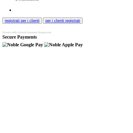
registrati
per i clienti
per i clienti
registrati
Membro della National Limousine Organization
Secure Payments
by Stripe
+41 78 60 99 777