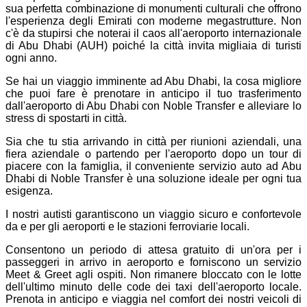
sua perfetta combinazione di monumenti culturali che offrono
l'esperienza degli Emirati con moderne megastrutture. Non
c'è da stupirsi che noterai il caos all'aeroporto internazionale
di Abu Dhabi (AUH) poiché la città invita migliaia di turisti
ogni anno.
Se hai un viaggio imminente ad Abu Dhabi, la cosa migliore
che puoi fare è prenotare in anticipo il tuo trasferimento
dall'aeroporto di Abu Dhabi con Noble Transfer e alleviare lo
stress di spostarti in città.
Sia che tu stia arrivando in città per riunioni aziendali, una
fiera aziendale o partendo per l'aeroporto dopo un tour di
piacere con la famiglia, il conveniente servizio auto ad Abu
Dhabi di Noble Transfer è una soluzione ideale per ogni tua
esigenza.
I nostri autisti garantiscono un viaggio sicuro e confortevole
da e per gli aeroporti e le stazioni ferroviarie locali.
Consentono un periodo di attesa gratuito di un'ora per i
passeggeri in arrivo in aeroporto e forniscono un servizio
Meet & Greet agli ospiti. Non rimanere bloccato con le lotte
dell'ultimo minuto delle code dei taxi dell'aeroporto locale.
Prenota in anticipo e viaggia nel comfort dei nostri veicoli di