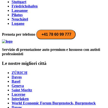
Stuttgart
Friedrichshafen
Lausanne
Pilatus
Neuchâtel
Lugano
Prenota per telefono
+41 78 60 99 777
Servizio di prenotazione auto premium e lussuoso con autisti
professionisti
Le nostre migliori città
ZÜRICH
Davos
Basel
Geneva
Saint Moritz
Lucerne
Interlaken
World Economic Forum Burgenstock, Burgenstock
Davos