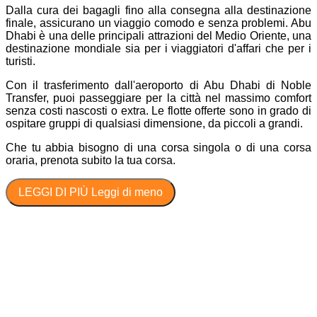
Dalla cura dei bagagli fino alla consegna alla destinazione
finale, assicurano un viaggio comodo e senza problemi. Abu
Dhabi è una delle principali attrazioni del Medio Oriente, una
destinazione mondiale sia per i viaggiatori d'affari che per i
turisti.
Con il trasferimento dall'aeroporto di Abu Dhabi di Noble
Transfer, puoi passeggiare per la città nel massimo comfort
senza costi nascosti o extra. Le flotte offerte sono in grado di
ospitare gruppi di qualsiasi dimensione, da piccoli a grandi.
Che tu abbia bisogno di una corsa singola o di una corsa
oraria, prenota subito la tua corsa.
LEGGI DI PIÙ
Leggi di meno
Zurigo - Lucerna: confron...
Treno da Zurigo a Lucerna vs. Trasferimento privato Uno dei
confronti più frequenti che i viaggiatori fann...
Weiterlesen