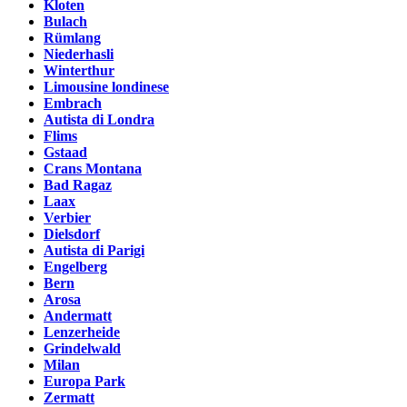
Kloten
Bulach
Rümlang
Niederhasli
Winterthur
Limousine londinese
Embrach
Autista di Londra
Flims
Gstaad
Crans Montana
Bad Ragaz
Laax
Verbier
Dielsdorf
Autista di Parigi
Engelberg
Bern
Arosa
Andermatt
Lenzerheide
Grindelwald
Milan
Europa Park
Zermatt