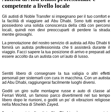
aiutato in breve tempo in un periodo
competente a livello locale
frenetico dell'anno. Non vedere l'ora di!!!
Jordan
Gli autisti di Noble Transfer si impegnano per il tuo comfort e
la facilità di viaggiare ad Abu Dhabi. Sono tutti esperti e
Feb 26, 2020
possiedono una solida conoscenza della città con percorsi
locali, quindi non devi preoccuparti di perdere la strada
9.5
mentre girovaghi.
Sono molto impressionato da Noble
La prenotazione del nostro servizio di autista ad Abu Dhabi ti
Transfer, soprattutto per l'ottima assistenza
fornirà un autista professionista che ti assisterà durante il
che abbiamo ricevuto dai vostri autisti
viaggio. Facci sapere la tua posizione di arrivo e preparati ad
durante il nostro soggiorno a Stoccarda.
essere accolto da un autista con un'auto di lusso.
Erano ben informati e ci hanno veramente
guidato con le gemme nascoste della città
con pieno supporto e pazienza. Un grande
grazie a Noble Transfer !!
Sentiti libero di consegnare la tua valigia o altri effetti
personali per sistemarli con cura in macchina. Con un autista
Jackson
ad Abu Dhabi, raggiungerai facilmente luoghi diversi.
Jan 15, 2020
Goditi un giro sulle montagne russe e auto di classe al
Ferrari World, un famoso parco divertimenti nel tuo tempo
9.6
libero dopo le riunioni, o goditi un po' di vibrazioni religiose
nella Moschea di Sheikh Zayed.
L'impianto di ritiro e consegna di Noble
Transfer è stato davvero impressionante.