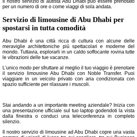
Il nostro servizio di autista Abu Dhabi può essere prenotato
L'autista arriva puntuale e la flotta è
per un numero di ore o come viaggi di sola andata.
attrezzata per ogni tipo di viaggiatore. Ho
un seggiolino attrezzato separato per il mio
Servizio di limousine di Abu Dhabi per
bambino di 2 anni. Siamo stati benissimo
durante le nostre vacanze in Svizzera.
spostarsi in tutta comodità
Grazie Noble Transfer !!!
H. Stanley
Abu Dhabi è una città ricca di cultura con alcune delle
meraviglie architettoniche più spettacolari e moderne del
Dec 03, 2019
mondo. Tuttavia, esplorarli in un caldo soffocante rovina tutte
le vibrazioni delle tue vacanze.
9.2
L'unico modo per sfruttare al meglio il tuo viaggio è prenotare
il servizio limousine Abu Dhabi con Noble Transfer. Puoi
viaggiare in un veicolo privato con aria condizionata con
spazio sufficiente per rilassare i muscoli.
Stai andando a un importante meeting aziendale? Inizia con
una presentazione ufficiale sul tuo laptop godendoti la vista
dalla finestra o conduci una teleconferenza in completo
silenzio.
Il nostro servizio di limousine ad Abu Dhabi copre una vasta