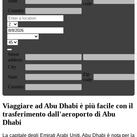
State
code
Country
Street
address
City
Zip
State
code
Country
Viaggiare ad Abu Dhabi è più facile con il
trasferimento dall'aeroporto di Abu
Dhabi
La capitale degli Emirati Arabi Uniti, Abu Dhabi è nota per la