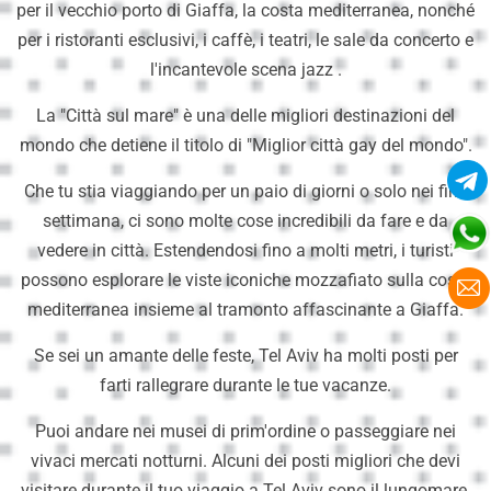
per il vecchio porto di Giaffa, la costa mediterranea, nonché
per i ristoranti esclusivi, i caffè, i teatri, le sale da concerto e
l'incantevole scena jazz .
La "Città sul mare" è una delle migliori destinazioni del
mondo che detiene il titolo di "Miglior città gay del mondo".
Che tu stia viaggiando per un paio di giorni o solo nei fine
settimana, ci sono molte cose incredibili da fare e da
vedere in città. Estendendosi fino a molti metri, i turisti
possono esplorare le viste iconiche mozzafiato sulla costa
mediterranea insieme al tramonto affascinante a Giaffa.
Se sei un amante delle feste, Tel Aviv ha molti posti per
farti rallegrare durante le tue vacanze.
Puoi andare nei musei di prim'ordine o passeggiare nei
vivaci mercati notturni. Alcuni dei posti migliori che devi
visitare durante il tuo viaggio a Tel Aviv sono il lungomare,