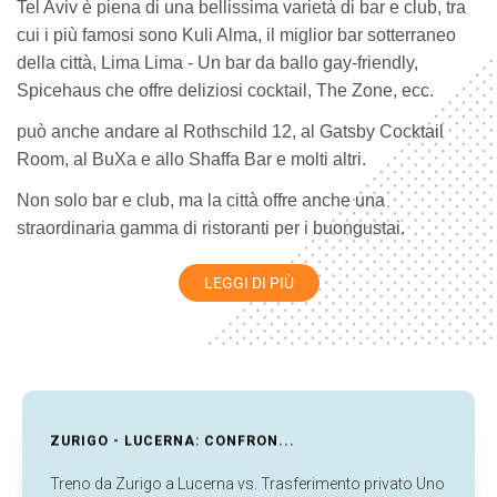
Tel Aviv è piena di una bellissima varietà di bar e club, tra
cui i più famosi sono Kuli Alma, il miglior bar sotterraneo
della città, Lima Lima - Un bar da ballo gay-friendly,
Spicehaus che offre deliziosi cocktail, The Zone, ecc.
può anche andare al Rothschild 12, al Gatsby Cocktail
Room, al BuXa e allo Shaffa Bar e molti altri.
Non solo bar e club, ma la città offre anche una
straordinaria gamma di ristoranti per i buongustai.
Al Claro, ti verranno serviti carne fresca, pollo e pasta fatta
LEGGI DI PIÙ
a mano dallo chef Ran Shmueli, uno degli chef più rinomati
di Israele, mentre Mashya è un buon ristorante
contemporaneo che offre cucina moderna con sapori
marocchini dello chef Yossi Shitrit.
Altri famosi ristoranti della città sono Taizu, Alena, Popina e
GUIDA ALLO SCALO ALL'...
Dinings e molti altri. Parlando dei suoi caffè, la città ha
Cafelix, Il Piccolo Principe, Nehama Vahetzi e Bucke e
Cosa fare a Francoforte durante uno scalo Organizzare