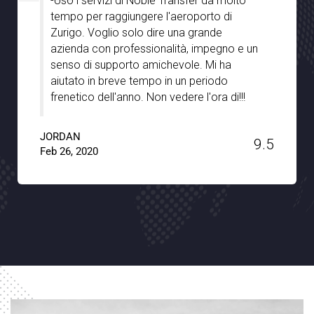
Sono molto impressionato da Noble
Transfer, soprattutto per l'ottima
assistenza che abbiamo ricevuto dai vostri
autisti durante il nostro soggiorno a
Stoccarda. Erano ben informati e ci hanno
veramente guidato con le gemme
nascoste della città con pieno supporto e
pazienza. Un grande grazie a Noble
Transfer !!
JACKSON
9.6
Jan 15, 2020