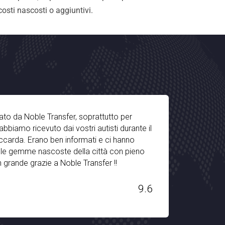
osti nascosti o aggiuntivi.
fer, soprattutto per
L'impianto di ritiro e c
i vostri autisti durante il
impressionante. L'autista
 informati e ci hanno
ogni tipo di viaggiatore
e della città con pieno
mio bambino di 2 anni. 
oble Transfer !!
vacanze in Svizzera. Gra
H. STANLEY
9.6
Dec 03, 2019