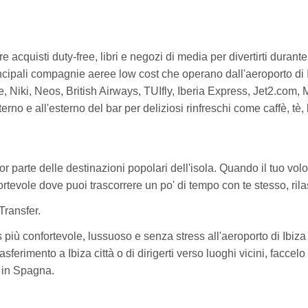
e acquisti duty-free, libri e negozi di media per divertirti durante
principali compagnie aeree low cost che operano dall'aeroporto 
, Niki, Neos, British Airways, TUIfly, Iberia Express, Jet2.com
terno e all'esterno del bar per deliziosi rinfreschi come caffè, tè, 
 parte delle destinazioni popolari dell'isola. Quando il tuo volo 
evole dove puoi trascorrere un po' di tempo con te stesso, rilassa
Transfer.
ss più confortevole, lussuoso e senza stress all'aeroporto di Ibiz
ferimento a Ibiza città o di dirigerti verso luoghi vicini, faccelo 
e in Spagna.