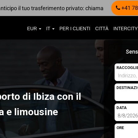
+41 78
nticipo il tuo trasferimento privato: chiama
EUR
IT
PER I CLIENTI
CITTÀ
INTERCITY
Sens
RACCOGLI
DESTINAZI
orto di Ibiza con il
DATA
ta e limousine
ORE