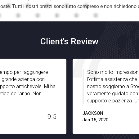
oste. Tutti i nostri prezzi sono tutto compreso e non richiedono c
Client's Review
ngere
Sono molto impressionato da Noble Trans
 con
l'ottima assistenza che abbiamo ricevuto da
e. Mi ha
nostro soggiorno a Stoccarda. Erano ben
on
veramente guidato con le gemme nascost
supporto e pazienza. Un grande grazie a N
JACKSON
9.5
Jan 15, 2020