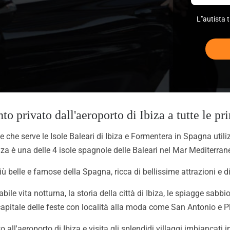
L"autista 
to privato dall'aeroporto di Ibiza a tutte le prin
e che serve le Isole Baleari di Ibiza e Formentera in Spagna util
iza è una delle 4 isole spagnole delle Baleari nel Mar Mediterran
più belle e famose della Spagna, ricca di bellissime attrazioni e d
e vita notturna, la storia della città di Ibiza, le spiagge sabbio
capitale delle feste con località alla moda come San Antonio e 
 all'aeroporto di Ibiza e visita gli splendidi villaggi imbiancati 