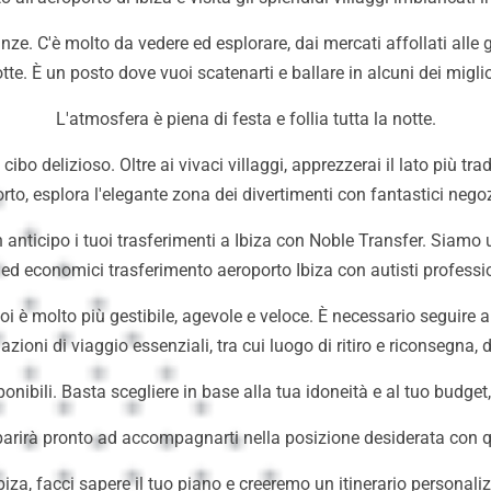
nze. C'è molto da vedere ed esplorare, dai mercati affollati alle gal
otte. È un posto dove vuoi scatenarti e ballare in alcuni dei migl
L'atmosfera è piena di festa e follia tutta la notte.
cibo delizioso. Oltre ai vivaci villaggi, apprezzerai il lato più t
rto, esplora l'elegante zona dei divertimenti con fantastici negoz
anticipo i tuoi trasferimenti a Ibiza con Noble Transfer. Siamo un
ili ed economici trasferimento aeroporto Ibiza con
autisti professi
 noi è molto più gestibile, agevole e veloce. È necessario seguire 
zioni di viaggio essenziali, tra cui luogo di ritiro e riconsegna, d
onibili. Basta scegliere in base alla tua idoneità e al tuo budge
pparirà pronto ad accompagnarti nella posizione desiderata con q
biza, facci sapere il tuo piano e creeremo un itinerario personaliz