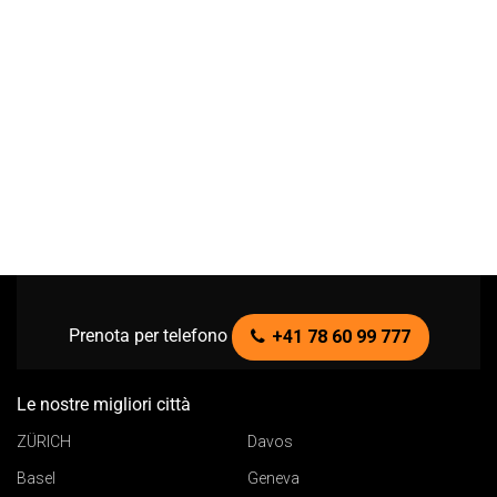
Prenota per telefono
+41 78 60 99 777
Le nostre migliori città
ZÜRICH
Davos
Basel
Geneva