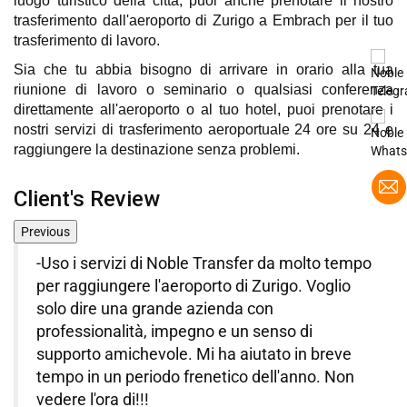
luogo turistico della città, puoi anche prenotare il nostro
trasferimento dall'aeroporto di Zurigo a Embrach per il tuo
trasferimento di lavoro.
Sia che tu abbia bisogno di arrivare in orario alla tua
riunione di lavoro o seminario o qualsiasi conferenza
direttamente all'aeroporto o al tuo hotel, puoi prenotare i
nostri servizi di trasferimento aeroportuale 24 ore su 24 e
raggiungere la destinazione senza problemi.
Client's Review
Previous
vizi di Noble Transfer da molto tempo
Sono molto im
ngere l'aeroporto di Zurigo. Voglio
soprattutto pe
 una grande azienda con
abbiamo ricevu
alità, impegno e un senso di
nostro soggio
amichevole. Mi ha aiutato in breve
informati e c
n periodo frenetico dell'anno. Non
gemme nascost
a di!!!
supporto e pa