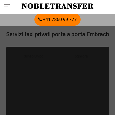
Prenota in anticipo il tuo trasferimento privato:
chiama
+41 7860 99 777
Servizi taxi privati porta a porta Embrach
Senso Unico
ogni ora