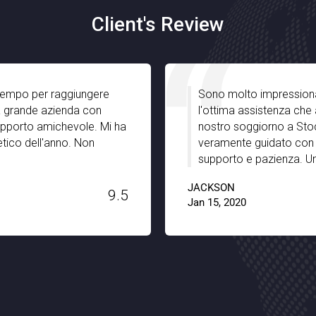
Client's Review
er raggiungere
Sono molto impressionato da Nob
 azienda con
l'ottima assistenza che abbiamo ri
amichevole. Mi ha
nostro soggiorno a Stoccarda. E
l'anno. Non
veramente guidato con le gemme
supporto e pazienza. Un grande g
JACKSON
9.5
Jan 15, 2020