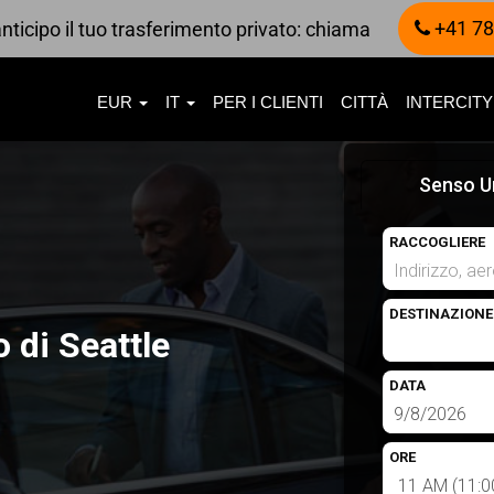
+41 78
nticipo il tuo trasferimento privato: chiama
EUR
IT
PER I CLIENTI
CITTÀ
INTERCITY
Senso U
RACCOGLIERE
DESTINAZIONE
 di Seattle
DATA
ORE