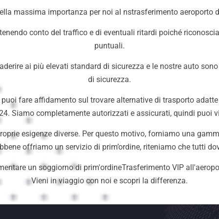
ella massima importanza per noi al nstrasferimento aeroporto di
tenendo conto del traffico e di eventuali ritardi poiché riconosc
puntuali.
r aderire ai più elevati standard di sicurezza e le nostre auto s
di sicurezza.
, puoi fare affidamento sul trovare alternative di trasporto adatt
24. Siamo completamente autorizzati e assicurati, quindi puoi vi
roprie esigenze diverse. Per questo motivo, forniamo una gamma 
ebbene offriamo un servizio di prim’ordine, riteniamo che tutti d
rimentare un soggiorno di prim'ordineTrasferimento VIP all'aeropor
Vieni in viaggio con noi e scopri la differenza.