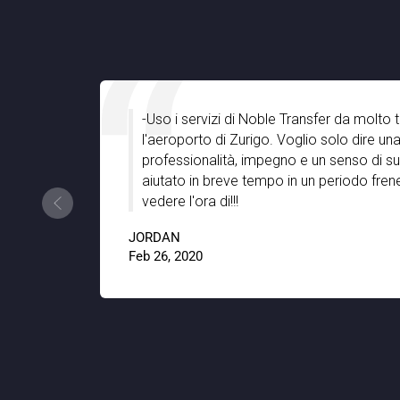
-Uso i servizi di Noble Transfer da molto tempo p
l'aeroporto di Zurigo. Voglio solo dire una grande
professionalità, impegno e un senso di supporto 
aiutato in breve tempo in un periodo frenetico del
vedere l'ora di!!!
JORDAN
Feb 26, 2020