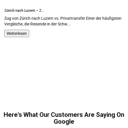
Luzern – Z...
Frankfurter Flugha
ich nach Luzern vs. Privattransfer Einer der häufigsten
Aktivitäten in F
die Reisende in der Schw...
während eines Z
en
Weiterlesen
Here's What Our Customers Are Saying On
Google