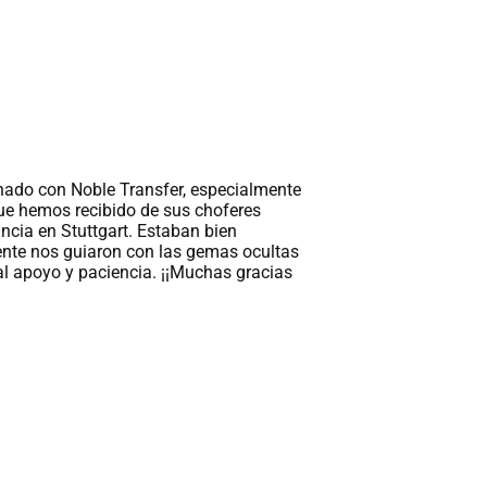
La instalación de recogida y devolución d
fue muy impresionante. El chófer llega a ti
está totalmente equipada para cada tipo de
Conseguí un asiento equipado por separad
2 años. Lo pasamos muy bien durante nue
en Suiza. ¡Gracias Noble Transfer!
H. Stanley
Dec 03, 2019
9.2