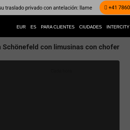
+41 7860
u traslado privado con antelación: llame
EUR
ES
PARA CLIENTES
CIUDADES
INTERCITY
n Schönefeld con limusinas con chofer
Cada hora