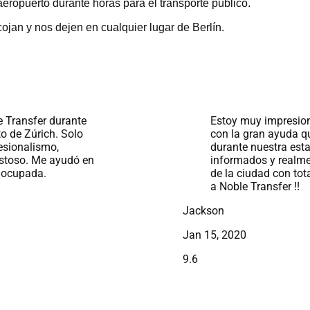
 aeropuerto durante horas para el transporte público.
jan y nos dejen en cualquier lugar de Berlín.
Estoy muy impresionado con Noble Transfer, especialmente
con la gran ayuda que hemos recibido de sus choferes
durante nuestra estancia en Stuttgart. Estaban bien
informados y realmente nos guiaron con las gemas ocultas
de la ciudad con total apoyo y paciencia. ¡¡Muchas gracias
a Noble Transfer !!
kson
 15, 2020