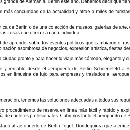
más grande de Alemania, Berlín este año. Debemos decir que tien
 más concurridas de la actualidad y atrae a miles de turist
ónica de Berlín o de una colección de museos, galerías de arte,
has cosas que ofrecer a cada individuo.
d de aprender sobre los eventos políticos que cambiaron el rostr
nación asombrosa de negocios, expresión artística, fiestas de
la ciudad pronto y para hacer tu viaje más cómodo, elegante y cl
nte y rentable desde el aeropuerto de Berlín Schoenefeld a 
ados en limusina de lujo para empresas y traslados al aeropu
eneración, tenemos las soluciones adecuadas a todos sus requi
tro procedimiento de reserva en línea más fácil y rápido y exp
 de choferes profesionales. Cubrimos tanto el aeropuerto de Ber
slado al aeropuerto de Berlín Tegel. Dondequiera que aterric