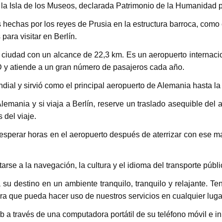
de la Isla de los Museos, declarada Patrimonio de la Humanida
echas por los reyes de Prusia en la estructura barroca, como cas
para visitar en Berlín.
 ciudad con un alcance de 22,3 km. Es un aeropuerto internac
D y atiende a un gran número de pasajeros cada año.
al y sirvió como el principal aeropuerto de Alemania hasta la 
lemania y si viaja a Berlín, reserve un traslado asequible del 
 del viaje.
a esperar horas en el aeropuerto después de aterrizar con ese ma
arse a la navegación, la cultura y el idioma del transporte públ
 su destino en un ambiente tranquilo, tranquilo y relajante. Te
ara que pueda hacer uso de nuestros servicios en cualquier lug
b a través de una computadora portátil de su teléfono móvil e in