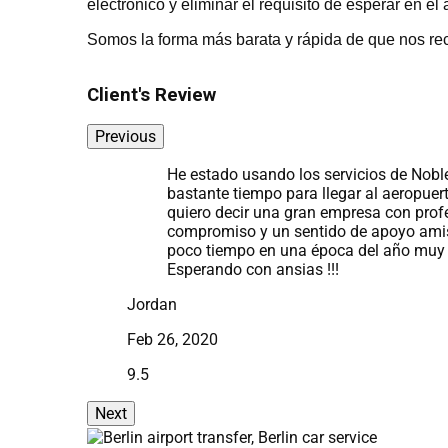
electrónico y eliminar el requisito de esperar en el
Somos la forma más barata y rápida de que nos reco
Client's Review
Previous
los servicios de Noble Transfer durante
ara llegar al aeropuerto de Zúrich. Solo
 gran empresa con profesionalismo,
sentido de apoyo amistoso. Me ayudó en
na época del año muy ocupada.
ias !!!
Jac
Jan
9.6
Next