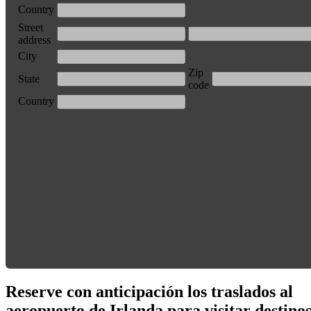
Country
Street
address
City
Zip
State
code
Country
Reserve con anticipación los traslados al
aeropuerto de Irlanda para visitar destino