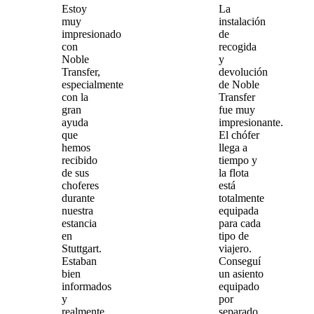
Estoy
La
muy
instalación
impresionado
de
con
recogida
Noble
y
Transfer,
devolución
especialmente
de Noble
con la
Transfer
gran
fue muy
ayuda
impresionante.
que
El chófer
hemos
llega a
recibido
tiempo y
de sus
la flota
choferes
está
durante
totalmente
nuestra
equipada
estancia
para cada
en
tipo de
Stuttgart.
viajero.
Estaban
Conseguí
bien
un asiento
informados
equipado
y
por
realmente
separado