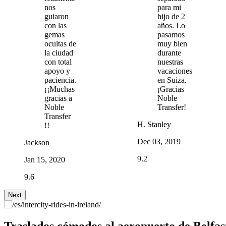
nos
para mi
guiaron
hijo de 2
con las
años. Lo
gemas
pasamos
ocultas de
muy bien
la ciudad
durante
con total
nuestras
apoyo y
vacaciones
paciencia.
en Suiza.
¡¡Muchas
¡Gracias
gracias a
Noble
Noble
Transfer!
Transfer
H. Stanley
!!
Dec 03, 2019
Jackson
9.2
Jan 15, 2020
9.6
Next
Traslados cómodos al aeropuerto de Belfas