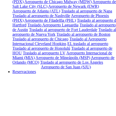
(PDX)
Aeropuerto de Chicago Midway (MDW)
Aeropuerto de
Salt Lake City (SLC)
Aeropuerto de Newark (EWR)
Aeropuerto de Atlanta (ATL)
Traslado al aeropuerto de Napa
Traslado al aeropuerto de Nashville
Aeropuerto de Phoenix
(PHX)
Aeropuerto de Filadelfia (PHL)
Traslado al aeropuerto 
Hartford
Traslado Aeropuerto Laguardia
Traslado al aeropuerto
de Austin
Traslado al aeropuerto de Fort Lauderdale
Traslado a
aeropuerto de Nueva York
Traslado al aeropuerto de Boston
Traslado al aeropuerto de Chicago
Traslado al Aeropuerto
Internacional Cleveland Hopkins
EL traslado al aeropuerto
Traslado al aeropuerto de Honolulú
Traslado al aeropuerto de
HOU
Traslado al aeropuerto LV
Aeropuerto Internacional de
Miami (MIA)
Aeropuerto de Mineápolis (MSP)
Aeropuerto de
Orlando (MCO)
Traslado al aeropuerto de Los Ángeles
Aeropuerto de San Juan (SJU)
PUERTO RICO
Reservaciones