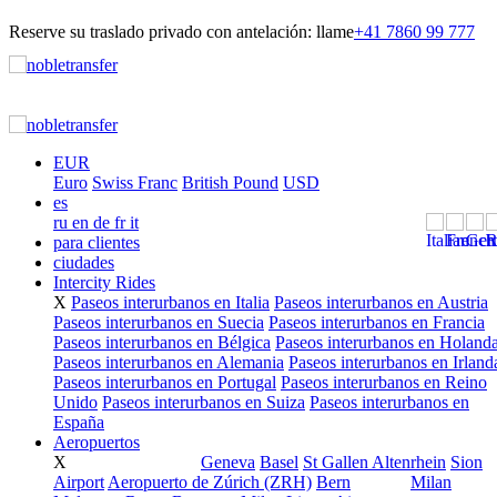
Reserve su traslado privado con antelación: llame
+41 7860 99 777
EUR
Euro
Swiss Franc
British Pound
USD
es
ru
en
de
fr
it
para clientes
ciudades
Intercity Rides
X
Paseos interurbanos en Italia
Paseos interurbanos en Austria
Paseos interurbanos en Suecia
Paseos interurbanos en Francia
Paseos interurbanos en Bélgica
Paseos interurbanos en Holand
Paseos interurbanos en Alemania
Paseos interurbanos en Irland
Paseos interurbanos en Portugal
Paseos interurbanos en Reino
Unido
Paseos interurbanos en Suiza
Paseos interurbanos en
España
Aeropuertos
X
Geneva
Basel
St Gallen Altenrhein
Sion
SWITZERLAND
Airport
Aeropuerto de Zúrich (ZRH)
Bern
Milan
ITALY