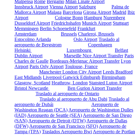
Malpensa
Rome
Bergamo
Milan Linate Airport
AUSTRIA
Innsbruck Airport
Vienna Airport
Salzburg
Palma de
SPAIN
Mallorca Airport
Malaga
Barcelona
Girona Airport
Madrid
Ibiz
Airport
Cologne Bonn
Hamburg
Nuremberg
GERMANY
Dusseldorf Airport
Friedrichshafen
Munich Airport
Stuttgart
Memmingen
Berlin Schoenefeld
Frankfurt
NETHERLANDS
Amsterdam
Brussels
Charleroi, Brussels
BELGIUM
SWEDEN
Estocolmo Arlanda
Oslo Airport
Traslado al
NORWAY
aeropuerto de Bergstrom
Copenhagen
DENMARK
FINLAND
Helsinki
Luxembourg
Belfast
LUXEMBOURG
IRELAND
Dublin Airport
Marseille
Nice Airport Transfer
Paris
FRANCE
Charles de Gaulle
Bordeaux-Merignac Airport Transfer
Lyon
Airport
Paris Orly Airport
Toulouse, France
UNITED
Manchester
London City Airport
Leeds Bradford
KINGDOM
East Midlands
Liverpool
Gatwick
Edinburgh
Birmingham
Glasgow, Scotland
Heathrow, London
Stansted
Luton Airport
Bristol
Newcastle
Ben Gurion Airport Transfer
ISRAEL
Traslado al aeropuerto de Ontario
CANADA
UNITED ARAB
Traslado al aeropuerto de Abu Dabi
Traslado al
EMIRATES
aeropuerto de Dubái
Aeropuerto de
UNITED STATES
Washington Reagan (DCA)
Aeropuerto de Washington Dulles
(IAD)
Aeropuerto de Seattle (SEA)
Aeropuerto de San Diego
(SAN)
Aeropuerto de Detroit (DTW)
Aeropuerto de Dallas
(DFW)
Aeropuerto de San Francisco (SFO)
Aeropuerto de
Tampa (TPA)
Traslados Aeropuerto Bwi
Aeropuerto de Portla