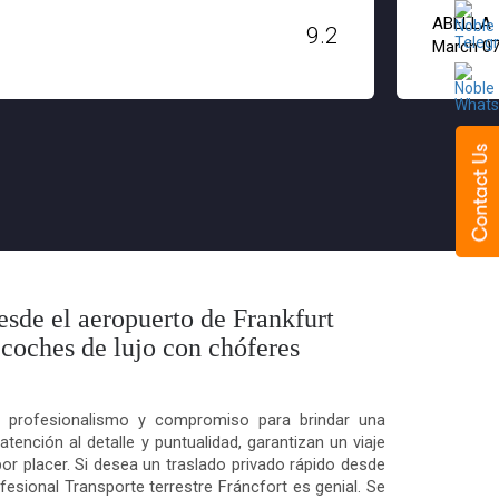
ABELLA
9.2
March 07
esde el aeropuerto de Frankfurt
e coches de lujo con chóferes
 profesionalismo y compromiso para brindar una
tención al detalle y puntualidad, garantizan un viaje
r placer. Si desea un traslado privado rápido desde
fesional
Transporte terrestre Fráncfort
es genial. Se