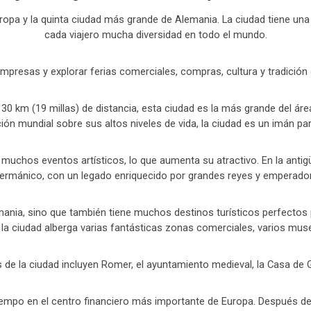
uropa y la quinta ciudad más grande de Alemania. La ciudad tiene una
cada viajero mucha diversidad en todo el mundo.
resas y explorar ferias comerciales, compras, cultura y tradición 
 30 km (19 millas) de distancia, esta ciudad es la más grande del á
ción mundial sobre sus altos niveles de vida, la ciudad es un imán 
e muchos eventos artísticos, lo que aumenta su atractivo. En la anti
mánico, con un legado enriquecido por grandes reyes y emperador
lemania, sino que también tiene muchos destinos turísticos perfecto
 la ciudad alberga varias fantásticas zonas comerciales, varios mus
s de la ciudad incluyen Romer, el ayuntamiento medieval, la Casa de 
mpo en el centro financiero más importante de Europa. Después de cer