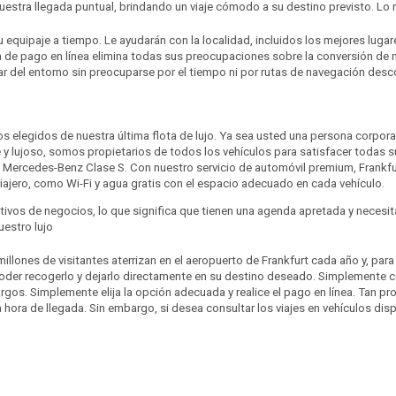
nuestra llegada puntual, brindando un viaje cómodo a su destino previsto. Lo
 su equipaje a tiempo. Le ayudarán con la localidad, incluidos los mejores luga
ma de pago en línea elimina todas sus preocupaciones sobre la conversión de 
ar del entorno sin preocuparse por el tiempo ni por rutas de navegación des
os elegidos de nuestra última flota de lujo. Ya sea usted una persona corpora
y lujoso, somos propietarios de todos los vehículos para satisfacer todas su
 Mercedes-Benz Clase S. Con nuestro servicio de automóvil premium, Frankfu
ajero, como Wi-Fi y agua gratis con el espacio adecuado en cada vehículo.
tivos de negocios, lo que significa que tienen una agenda apretada y necesi
uestro lujo
, millones de visitantes aterrizan en el aeropuerto de Frankfurt cada año y, par
poder recogerlo y dejarlo directamente en su destino deseado. Simplemente co
gos. Simplemente elija la opción adecuada y realice el pago en línea. Tan pron
hora de llegada. Sin embargo, si desea consultar los viajes en vehículos disp
u destino final lo antes posible después de aterrizar en el aeropuerto. Sabe