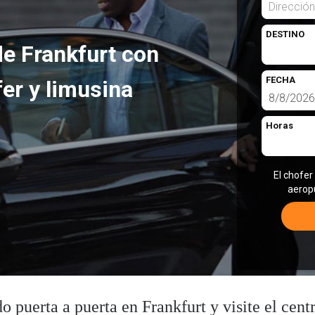
DESTINO
de Frankfurt con
FECHA
fer y limusina
Horas
El chofer
aerop
o puerta a puerta en Frankfurt y visite el cen