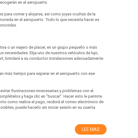
 recogerán en el aeropuerto
res para comer y alojarse, así como joyas ocultas de la
moneda en el aeropuerto. Todo lo que necesita hacer es
conocidas.
tiva o un viajero de placer, en un grupo pequeño o más
s necesidades. Elija uno de nuestros vehículos de lujo,
rt, brindará a su conductor instalaciones adecuadamente
tan más tiempo para esperar en el aeropuerto con ese
a evitar frustraciones innecesarias y problemas con el
mplételos y haga clic en "buscar". Hacer esto le permite
to como realice el pago, recibirá el correo electrónico de
onibles, puede hacerlo sin iniciar sesión en su cuenta.
mos cómo hacer que su viaje sea más lujoso y relajante a los
LEE MAS