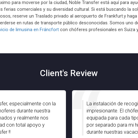
imo para moverse por la ciudad, Noble Transfer está aquí para ayuda
 ferias comerciales y su diversidad cultural. Si está buscando la so
mosos, reserve un
Traslado privado al aeropuerto de Frankfurt.
y haga
rderse en rutas de transporte público desconocidas. Somos uno de l
vicio de limusina en Fráncfort
con chóferes profesionales en Suiza y
Client's Review
fer, especialmente con la
La instalación de recog
oferes durante nuestra
impresionante. El chófer
rmados y realmente nos
equipada para cada tipo
dad con total apoyo y
por separado para mi h
er !!
durante nuestras vacaci