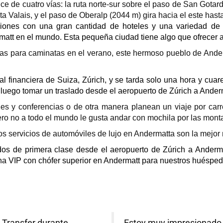
ce de cuatro vías: la ruta norte-sur sobre el paso de San Gotar
sta Valais, y el paso de Oberalp (2044 m) gira hacia el este ha
iones con una gran cantidad de hoteles y una variedad de 
att en el mundo. Esta pequeña ciudad tiene algo que ofrecer a
ras para caminatas en el verano, este hermoso pueblo de Ande
al financiera de Suiza, Zúrich, y se tarda solo una hora y cuar
 luego tomar un traslado desde el aeropuerto de Zúrich a Ander
nes y conferencias o de otra manera planean un viaje por carr
ero no a todo el mundo le gusta andar con mochila por las mont
los servicios de automóviles de lujo en Andermatta son la mejor 
dos de primera clase desde el aeropuerto de Zúrich a Andermat
na VIP con chófer superior en Andermatt para nuestros huésped