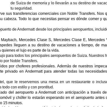
de Suiza de memoria y lo llevarán a su destino de vaca
tu seguridad.
e sus transferencias comerciales con Noble Transfers. Nos qui
u cabeza. Todo lo que necesitas pensar es dónde comer y qué
puerto de Andermatt desde los principales aeropuertos, incluid
es Maybach, Mercedes Clase S, Mercedes Clase E, Mercedes V
edes lleguen a su destino de vacaciones a tiempo, de mane
uienes el lujo es parte de la vida.
lujo para todos los principales aeropuertos de Suiza. Nuestr
do por Noble Transfers.
dos por choferes profesionales. Además de nuestros impecab
orte privado en Andermatt para atender todas las necesidade
el, que le reservemos una mesa en un restaurante o incluso
todo con estilo y con prontitud.
lado del aeropuerto a Andermatt con anticipación a través de
omóvil y chófer lo estarán esperando en el aeropuerto antes de
no 15 minutos.