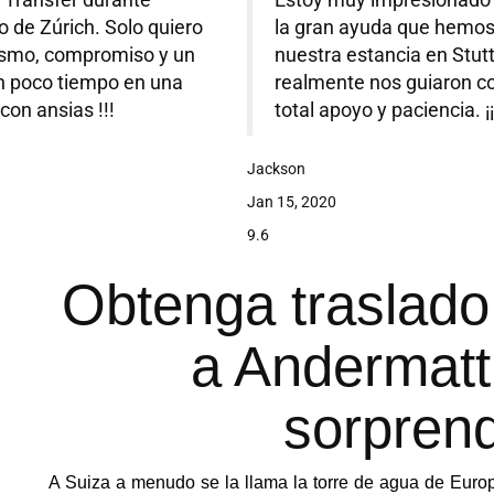
 Transfer durante
Estoy muy impresionado 
o de Zúrich. Solo quiero
la gran ayuda que hemos 
ismo, compromiso y un
nuestra estancia en Stut
n poco tiempo en una
realmente nos guiaron co
on ansias !!!
total apoyo y paciencia. 
Jackson
Jan 15, 2020
9.6
Obtenga traslado
a Andermatt
sorpren
A Suiza a menudo se la llama la torre de agua de Europ