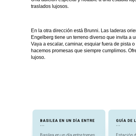
traslados lujosos.
En la otra dirección está Brunni. Las laderas ori
Engelberg tiene un terreno diverso que invita a 
Vaya a escalar, caminar, esquiar fuera de pista 
hacemos promesas que siempre cumplimos. Ofrece
lujoso.
Reservar traslados desde Engelberg al aeropuer
Es difícil disfrutar de las vacaciones cuando tien
las montañas. Las vacaciones están pensadas para
Es por eso que ofrecemos servicios premium de 
cenar, especialmente en Titlis y Brunni. Querem
LAS EN EL
BASILEA EN UN DÍA ENTRE
GUÍA DE 
...
...
Deje el resto en manos de nuestros choferes pro
les gusta mantener sus planes de vacaciones fuer
 una escala
Basilea en un día entre trenes
Estación d