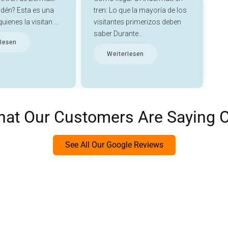
para su viaje VIP a Engelberg y asegúrese de que nuestro condu
ndén? Esta es una
tren: Lo que la mayoría de los
ha
uienes la visitan ...
visitantes primerizos deben
tr
saber Durante...
tra
lesen
os, puede estar seguro de que su chófer tendrá licencia, será 
Weiterlesen
alma de su mano.
ondidos que son las rutas de senderismo más exquisitas en la 
n otro lugar.
ta las caminatas más pintorescas, la información sobre todo vie
remium en Engelberg y comience a empacar para sus vacacione
hat Our Customers Are Saying 
n dentro y fuera de la ciudad por innumerables razones. Pero 
úrich por trabajo o de vacaciones, visitar Engelberg debe estar
See All Our Google Reviews
iales VIP y visite esta hermosa y magnífica ciudad turística alp
limusina son simples y lujosos. Contamos con los autos más luj
 Maybach, Mercedes Clase S, Mercedes Clase E, Mercedes Viano