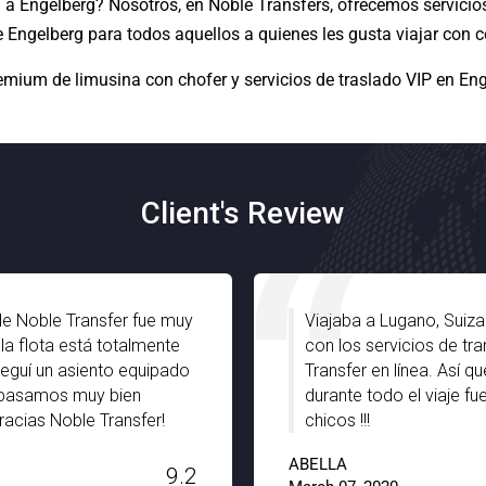
a Engelberg? Nosotros, en Noble Transfers, ofrecemos servicios 
e Engelberg para todos aquellos a quienes les gusta viajar con 
mium de limusina con chofer y servicios de traslado VIP en En
Client's Review
de Noble Transfer fue muy
Viajaba a Lugano, Suiz
 la flota está totalmente
con los servicios de tr
seguí un asiento equipado
Transfer en línea. Así 
o pasamos muy bien
durante todo el viaje f
racias Noble Transfer!
chicos !!!
ABELLA
9.2