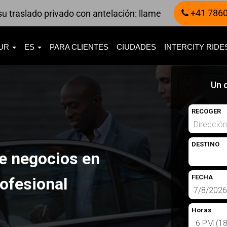
+41 7860
u traslado privado con antelación: llame
UR
ES
PARA CLIENTES
CIUDADES
INTERCITY RID
Un 
RECOGER
DESTINO
de negocios en
FECHA
ofesional
Horas