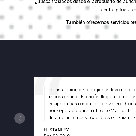
¿Busca traslados desde el aeropuerto de Zúrich 
dentro y fuera d
También ofrecemos servicios pre
e con la
La instalación de recogida y devolución 
uestra
impresionante. El chófer llega a tiempo y
e nos
equipada para cada tipo de viajero. Con
yo y
por separado para mi hijo de 2 años. L
durante nuestras vacaciones en Suiza. ¡G
H. STANLEY
9.6