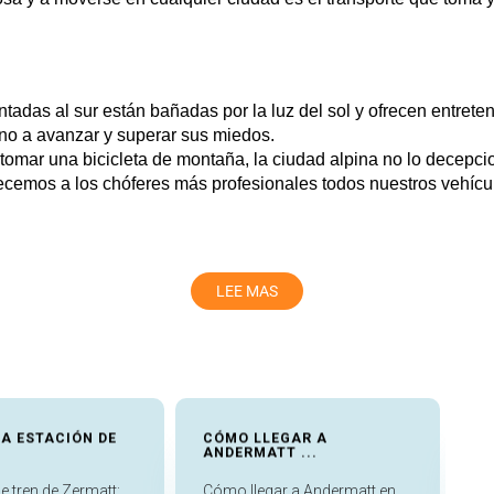
entadas al sur están bañadas por la luz del sol y ofrecen entrete
uno a avanzar y superar sus miedos.
o tomar una bicicleta de montaña, la ciudad alpina no lo decepci
mos a los chóferes más profesionales todos nuestros vehículo
LEE MAS
to de Zúrich
es que preocuparte por conducir y estacionar. No queda tiempo par
 relajarse y disfrutar.
limusina con chofer en Engelberg para nuestros huéspedes. Ha
os que solo se preocupe por decidir dónde comer y adónde ir de
LA ESTACIÓN DE
CÓMO LLEGAR A
G
ANDERMATT ...
V
fesionales. No todo el mundo aprecia que sus viajes sean un a
a del radar social. Respetamos esto y hacemos todo lo posible 
e tren de Zermatt:
Cómo llegar a Andermatt en
Tr