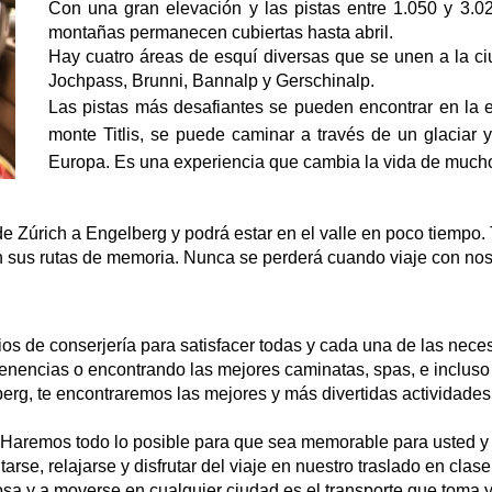
Con una gran elevación y las pistas entre 1.050 y 3.02
montañas permanecen cubiertas hasta abril.
Hay cuatro áreas de esquí diversas que se unen a la ci
Jochpass, Brunni, Bannalp y Gerschinalp.
Las pistas más desafiantes se pueden encontrar en la est
monte Titlis, se puede caminar a través de un glaciar 
Europa. Es una experiencia que cambia la vida de much
e Zúrich a Engelberg y podrá estar en el valle en poco tiempo. 
n sus rutas de memoria. Nunca se perderá cuando viaje con nos
ios de conserjería para satisfacer todas y cada una de las nec
tenencias o encontrando las mejores caminatas, spas, e incluso
g, te encontraremos las mejores y más divertidas actividades p
 Haremos todo lo posible para que sea memorable para usted y 
rse, relajarse y disfrutar del viaje en nuestro traslado en clas
osa y a moverse en cualquier ciudad es el transporte que toma 