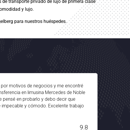
de transporte privado de lujo de primera clase 
comodidad y lujo.
gelberg para nuestros huéspedes.
a por motivos de negocios y me encontré
He est
ansferencia en limusina Mercedes de Noble
bastan
que pensé en probarlo y debo decir que
decir
ue impecable y cómodo. Excelente trabajo
senti
época 
JORDAN
9.8