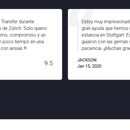
 Transfer durante
Estoy muy impresionado
 de Zúrich. Solo quiero
gran ayuda que hemos r
ismo, compromiso y un
estancia en Stuttgart. 
n poco tiempo en una
guiaron con las gemas o
on ansias !!!
paciencia. ¡¡Muchas grac
JACKSON
9.5
Jan 15, 2020