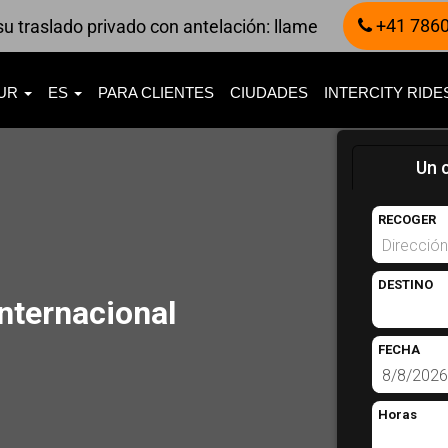
+41 7860
u traslado privado con antelación: llame
UR
ES
PARA CLIENTES
CIUDADES
INTERCITY RID
Un 
RECOGER
DESTINO
internacional
FECHA
Horas