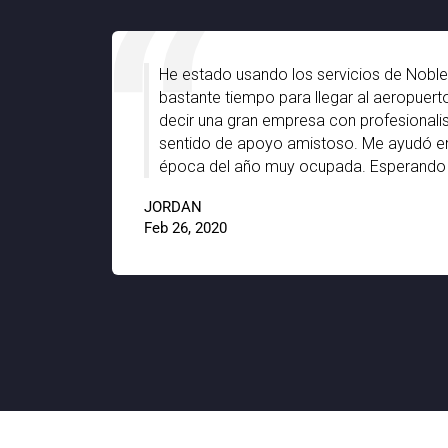
contré
He estado usando los servicios de Noble
e Noble
bastante tiempo para llegar al aeropuerto
que
decir una gran empresa con profesional
trabajo
sentido de apoyo amistoso. Me ayudó e
época del año muy ocupada. Esperando c
JORDAN
9.8
Feb 26, 2020