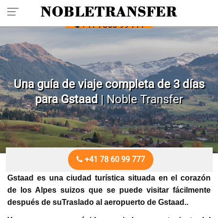
Reserve su traslado privado con antelación: llame
+41 7860 99 777
Una guía de viaje completa de 3 días
para Gstaad
| Noble Transfer
+41 78 60 99 777
Gstaad es una ciudad turística situada en el corazón
de los Alpes suizos que se puede visitar fácilmente
después de suTraslado al aeropuerto de Gstaad..