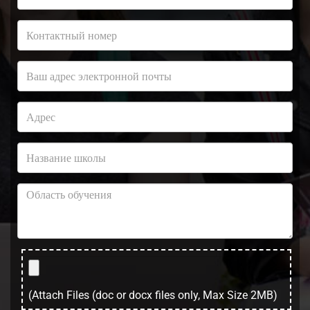
(Attach Files (doc or docx files only, Max Size 2MB)