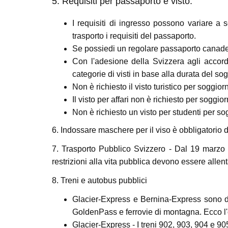
5. Requisiti per passaporto e visto:
I requisiti di ingresso possono variare a 
trasporto i requisiti del passaporto.
Se possiedi un regolare passaporto canades
Con l'adesione della Svizzera agli accor
categorie di visti in base alla durata del so
Non è richiesto il visto turistico per soggiorn
Il visto per affari non è richiesto per soggior
Non è richiesto un visto per studenti per sog
6. Indossare maschere per il viso è obbligatorio du
7. Trasporto Pubblico Svizzero - Dal 19 marzo 
restrizioni alla vita pubblica devono essere allent
8. Treni e autobus pubblici
Glacier-Express e Bernina-Express sono di 
GoldenPass e ferrovie di montagna. Ecco l'or
Glacier-Express - I treni 902, 903, 904 e 9