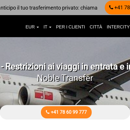
+41 78
nticipo il tuo trasferimento privato: chiama
EUR
IT
PER I CLIENTI
CITTÀ
INTERCITY
Restrizioni ai viaggi in entrata e i
Noble Transfer
+41 78 60 99 777