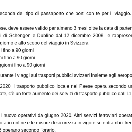
seconda del tipo di passaporto che porti con te per il viaggio
e, deve essere valido per almeno 3 mesi oltre la data di parte
di di Schengen e Dublino dal 12 dicembre 2008, le rappresent
ggiorno e allo scopo del viaggio in Svizzera.
i fino a 90 giorni
ni fino a 90 giorni
giorni fino a 90 giorni
rante i viaggi sui trasporti pubblici svizzeri insieme agli aeropo
2020 il trasporto pubblico locale nel Paese opera secondo u
ate, c'è un forte aumento dei servizi di trasporto pubblico dall'1
nuovo operativi da giugno 2020. Altri servizi ferroviari oper
ario online e le misure di sicurezza in vigore su entrambi i tren
05 operano secondo l'orario.