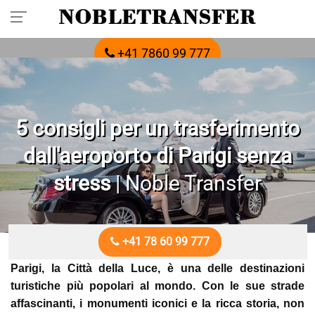
Prenota in anticipo il tuo trasferimento privato:
chiama
+41 7860 99 777
5 consigli per un trasferimento
dall'aeroporto di Parigi senza
stress
| Noble Transfer
+41 78 60 99 777
Parigi, la Città della Luce, è una delle destinazioni
turistiche più popolari al mondo. Con le sue strade
affascinanti, i monumenti iconici e la ricca storia, non