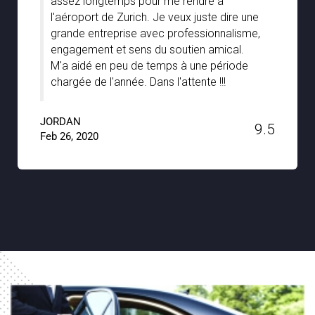
Transfer, en particulier par la grande
assistance que nous avons reçue de vos
chauffeurs lors de notre séjour à Stuttgart.
Ils étaient bien informés et nous ont
vraiment guidés avec les joyaux cachés de
la ville avec un soutien et une patience
sans faille. Un grand merci à Noble Transfer
!!
JACKSON
9.6
Jan 15, 2020