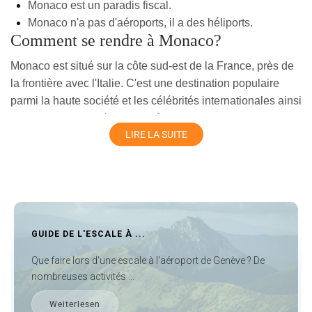
Monaco est un paradis fiscal.
Monaco n'a pas d'aéroports, il a des héliports.
Comment se rendre à Monaco?
Monaco est situé sur la côte sud-est de la France, près de
la frontière avec l'Italie. C'est une destination populaire
parmi la haute société et les célébrités internationales ainsi
qu'une porte d'entrée sur la Côte d'Azur. Voici les moyens
LIRE LA SUITE
les plus simples et les plus rapides pour se rendre en ville.
Regardons:
En avion - L'aéroport le plus proche de Monaco est
l'aéroport de Monaco (MCM) situé à 2,5 km de la ville.
Ou vous pouvez embarquer sur un vol vers un autre
aéroport proche de la ville. Aéroport de Nice situé à
BÂLE EN UNE JOURNÉE ENT...
31.1 km de la ville.
Bâle en une journée entre deux trains Vous aurez de la
Les autres aéroports à proximité incluent Gênes (GOA)
chance si vous souhaitez visiter Bâle e...
(174,4 km), Turin (TRN) (297,8 km) et Marseille (MRS)
(220,9 km).
Weiterlesen