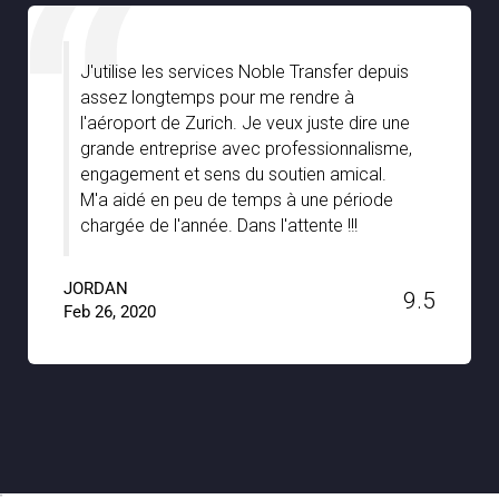
Je suis très impressionné par Noble
Transfer, en particulier par la grande
assistance que nous avons reçue de vos
chauffeurs lors de notre séjour à Stuttgart.
Ils étaient bien informés et nous ont
vraiment guidés avec les joyaux cachés de
la ville avec un soutien et une patience
sans faille. Un grand merci à Noble Transfer
!!
JACKSON
9.6
Jan 15, 2020