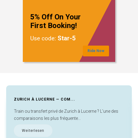
5% Off On Your
First Booking!
Star-5
Use code:
Ride Now
GUIDE DE L'ESCALE À ...
Que faire à Francfort pendant une escale ? Les activités à
faire à Francfort pendant ...
Weiterlesen