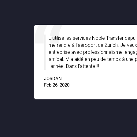
les et
J'utilise les services Noble Transfer dep
ne de
me rendre à l'aéroport de Zurich. Je veux
is dire
entreprise avec professionnalisme, enga
.
amical. M'a aidé en peu de temps à une 
l'année. Dans l'attente !!!
JORDAN
9.8
Feb 26, 2020