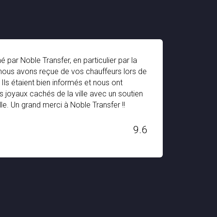
é par Noble Transfer, en particulier par la
Le ser
nous avons reçue de vos chauffeurs lors de
très i
 Ils étaient bien informés et nous ont
entièr
s joyaux cachés de la ville avec un soutien
équip
lle. Un grand merci à Noble Transfer !!
bon m
Transfe
9.6
H. STAN
Dec 03, 