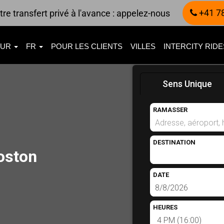
+41 7
re transfert privé à l'avance : appelez-nous
EUR
FR
POUR LES CLIENTS
VILLES
INTERCITY RID
Sens Unique
RAMASSER
DESTINATION
oston
DATE
HEURES