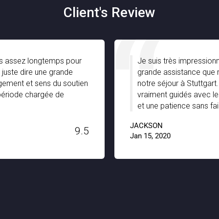
Client's Review
uis assez longtemps pour
Je suis très impressionn
 juste dire une grande
grande assistance que 
gement et sens du soutien
notre séjour à Stuttgart.
période chargée de
vraiment guidés avec le
et une patience sans fai
JACKSON
9.5
Jan 15, 2020