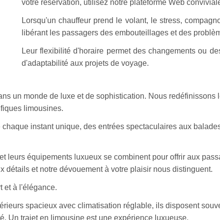
votre réservation, utilisez notre plateforme Web convivial
Lorsqu'un chauffeur prend le volant, le stress, compagno
libérant les passagers des embouteillages et des problè
Leur flexibilité d'horaire permet des changements ou de
d'adaptabilité aux projets de voyage.
ns un monde de luxe et de sophistication. Nous redéfinissons le
fiques limousines.
e chaque instant unique, des entrées spectaculaires aux balad
 et leurs équipements luxueux se combinent pour offrir aux pas
ux détails et notre dévouement à votre plaisir nous distinguent.
 et à l'élégance.
ntérieurs spacieux avec climatisation réglable, ils disposent s
té. Un trajet en limousine est une expérience luxueuse.