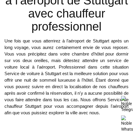
à l'aéroport de Stuttgart
9.6
avec chauffeur
Le service de prise en charge et de dépose de
Noble Transfer était très impressionnant. Le
professionnel
chauffeur arrive à l'heure et la flotte est
entièrement équipée pour chaque type de
voyageur. J'ai un siège équipé séparé pour
Une fois que vous atterrirez à l’aéroport de Stuttgart après un
mon enfant de 2 ans. Nous avons passé un
long voyage, vous aurez certainement envie de vous reposer.
Vous vous précipitez dans votre chambre d'hôtel pour dormir
bon moment pendant nos vacances en Suisse.
sur vos deux oreilles, mais détestez attendre un service de
Merci Noble Transfer !!
voiture local à l'aéroport. Professionnel dans cette situation
Service de voiture à Stuttgart
est la meilleure solution pour vous
H. Stanley
offrir une nuit de sommeil luxueuse à l'hôtel. Étant donné que
vous pouvez suivre en direct la localisation de nos chauffeurs
Dec 03, 2019
après avoir confirmé la réservation, il n'y a aucune possibilité de
9.2
vous faire attendre dans tous les cas. Nous offrons
Service de
chauffeur Stuttgart
pour vous accompagner depuis l'aéroport
afin que vous puissiez explorer la ville avec nous.