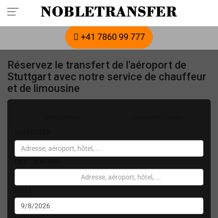
Réservez votre transfert privé à l'avance :
appelez-nous
+41 7860 99 777
Réservez le transfert de l'aéroport de
Stuttgart avec notre service de chauffeur
et de limousine
Sens Unique
Toutes les heures
RAMASSER
DESTINATION
DATE