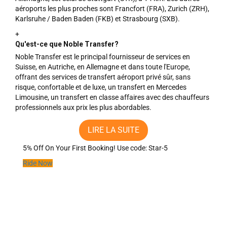
aéroports les plus proches sont Francfort (FRA), Zurich (ZRH),
Karlsruhe / Baden Baden (FKB) et Strasbourg (SXB).
+
Qu'est-ce que Noble Transfer?
Noble Transfer est le principal fournisseur de services en
Suisse, en Autriche, en Allemagne et dans toute l'Europe,
offrant des services de transfert aéroport privé sûr, sans
risque, confortable et de luxe, un transfert en Mercedes
Limousine, un transfert en classe affaires avec des chauffeurs
professionnels aux prix les plus abordables.
LIRE LA SUITE
5% Off On Your First Booking!
Use code:
Star-5
Ride Now
Genève - Zermatt : Compa...
Le meilleur moyen de se rendre à Zermatt depuis Genève est la
route. Une fois les vols réser...