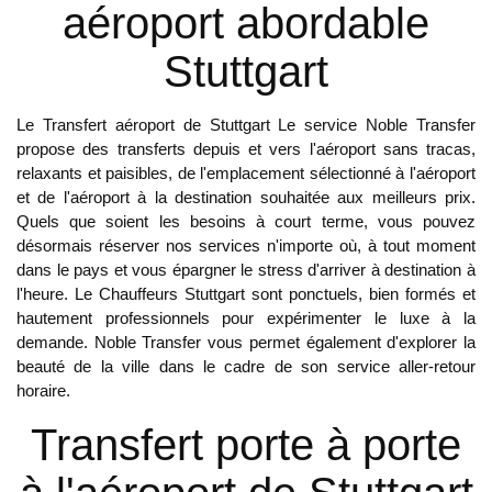
aéroport abordable
de l'année. Dans l'attente !!!
Stuttgart
Jordan
Feb 26, 2020
Le
Transfert aéroport de Stuttgart
Le service Noble Transfer
9.5
propose des transferts depuis et vers l'aéroport sans tracas,
relaxants et paisibles, de l'emplacement sélectionné à l'aéroport
Je suis très impressionné par Noble Transfer,
et de l'aéroport à la destination souhaitée aux meilleurs prix.
en particulier par la grande assistance que
Quels que soient les besoins à court terme, vous pouvez
nous avons reçue de vos chauffeurs lors de
désormais réserver nos services n'importe où, à tout moment
notre séjour à Stuttgart. Ils étaient bien
dans le pays et vous épargner le stress d'arriver à destination à
informés et nous ont vraiment guidés avec les
l'heure. Le
Chauffeurs Stuttgart
sont ponctuels, bien formés et
joyaux cachés de la ville avec un soutien et une
hautement professionnels pour expérimenter le luxe à la
patience sans faille. Un grand merci à Noble
demande. Noble Transfer vous permet également d'explorer la
beauté de la ville dans le cadre de son service aller-retour
Transfer !!
horaire.
Jackson
Transfert porte à porte
Jan 15, 2020