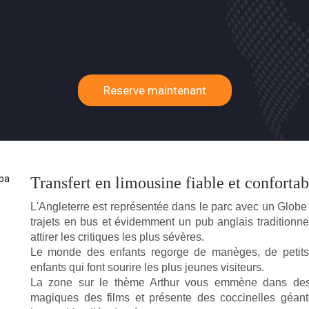
is assez longtemps pour me rendre à l'aéroport de Zurich. Je veux
outien amical. M'a aidé en peu de temps à une période chargée d
Reserve maintenant
er, en particulier par la grande assistance que nous avons reçue 
Transfert en limousine fiable et conforta
s ont vraiment guidés avec les joyaux cachés de la ville avec un s
L'Angleterre est représentée dans le parc avec un Globe 
trajets en bus et évidemment un pub anglais traditionnel
attirer les critiques les plus sévères.
Le monde des enfants regorge de manèges, de petits
enfants qui font sourire les plus jeunes visiteurs.
La zone sur le thème Arthur vous emmène dans des 
magiques des films et présente des coccinelles géan