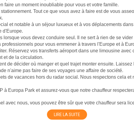
n faire un moment inoubliable pour vous et votre famille.
stationnement. Tout ce que vous avez à faire est de vous asseoir
k.
cial et notable à un séjour luxueux et à vos déplacements dans 
e d'Europe.
tions lorsque vous devez conduire seul. Il ne sert à rien de se vide
 professionnels pour vous emmener à travers l'Europe et à Eur
iter. Réservez vos transferts aéroport dans une limousine avec ch
et de la circulation.
 de décider où manger et quel trajet monter ensuite. Laissez l
e n'aime pas faire de ses voyages une affaire de société.
ets de vacances hors du radar social. Nous respectons cela et n
 à Europa Park et assurez-vous que notre chauffeur respectera v
nel avec nous, vous pouvez être sûr que votre chauffeur sera lic
 sa poche.
LIRE LA SUITE
premium à Europa Park et commencez à faire vos valises pour v
la vie quotidienne trépidante. Profitez de nos services de transf