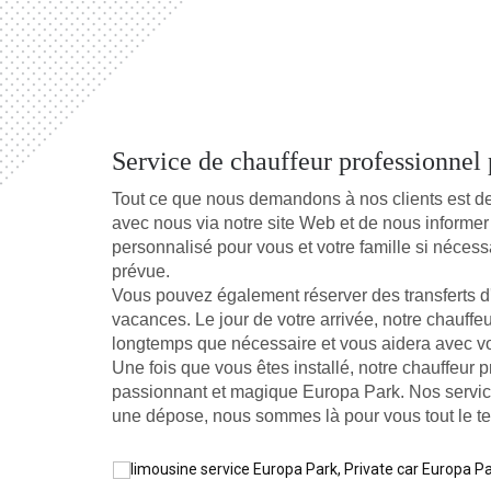
Le service de prise en charge et de dépose 
pour chaque type de voyageur. J'ai un s
Suisse. Merci Noble Transfer !!
H. STANLEY
Dec 03, 2019
Service de chauffeur professionnel 
Tout ce que nous demandons à nos clients est de 
avec nous via notre site Web et de nous informer 
personnalisé pour vous et votre famille si néces
prévue.
Vous pouvez également réserver des transferts d'E
vacances. Le jour de votre arrivée, notre chauffeu
longtemps que nécessaire et vous aidera avec vo
Une fois que vous êtes installé, notre chauffeur p
passionnant et magique Europa Park. Nos servic
une dépose, nous sommes là pour vous tout le te