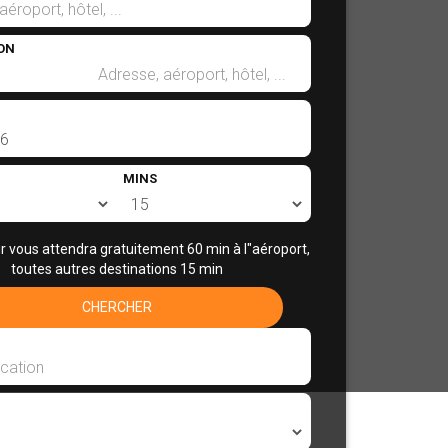
ON
MINS
r vous attendra gratuitement 60 min à l"aéroport,
toutes autres destinations 15 min
CHERCHER
ansferts aéroport privés