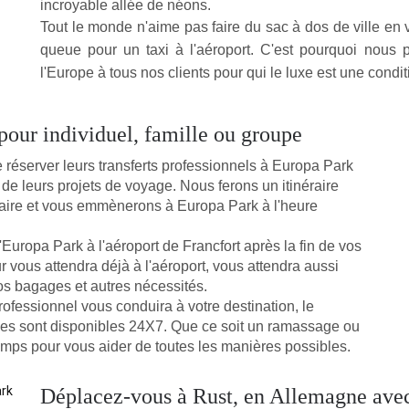
incroyable allée de néons.
de Noble Transfer était très impressionnant. Le chauffeur arrive 
Tout le monde n'aime pas faire du sac à dos de ville en vi
iège équipé séparé pour mon enfant de 2 ans. Nous avons pass
queue pour un taxi à l'aéroport. C'est pourquoi nous 
l'Europe à tous nos clients pour qui le luxe est une condit
pour individuel, famille ou groupe
réserver leurs transferts professionnels à Europa Park 
de leurs projets de voyage. Nous ferons un itinéraire 
saire et vous emmènerons à Europa Park à l'heure 
uropa Park à l'aéroport de Francfort après la fin de vos 
r vous attendra déjà à l'aéroport, vous attendra aussi 
s bagages et autres nécessités.
rofessionnel vous conduira à votre destination, le 
es sont disponibles 24X7. Que ce soit un ramassage ou 
mps pour vous aider de toutes les manières possibles.
Déplacez-vous à Rust, en Allemagne avec