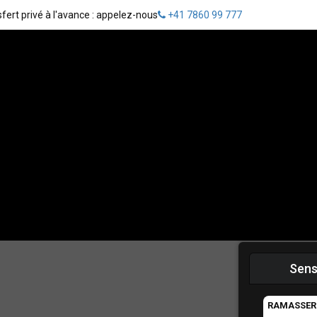
fert privé à l'avance : appelez-nous
+41 7860 99 777
Sens
RAMASSER