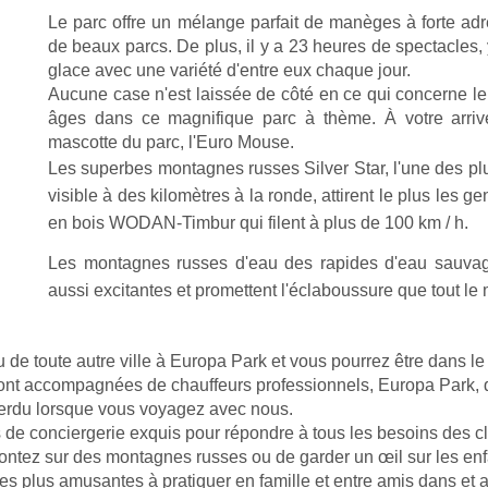
Le parc offre un mélange parfait de manèges à forte ad
de beaux parcs. De plus, il y a 23 heures de spectacles, 
glace avec une variété d'entre eux chaque jour.
Aucune case n'est laissée de côté en ce qui concerne le d
âges dans ce magnifique parc à thème. À votre arrivé
mascotte du parc, l'Euro Mouse.
Les superbes montagnes russes Silver Star, l'une des pl
visible à des kilomètres à la ronde, attirent le plus les 
en bois WODAN-Timbur qui filent à plus de 100 km / h.
Les montagnes russes d'eau des rapides d'eau sauvage
aussi excitantes et promettent l'éclaboussure que tout l
ou de toute autre ville à Europa Park et vous pourrez être dans l
 sont accompagnées de chauffeurs professionnels, Europa Park, q
perdu lorsque vous voyagez avec nous.
e conciergerie exquis pour répondre à tous les besoins des clien
ontez sur des montagnes russes ou de garder un œil sur les enf
 les plus amusantes à pratiquer en famille et entre amis dans e