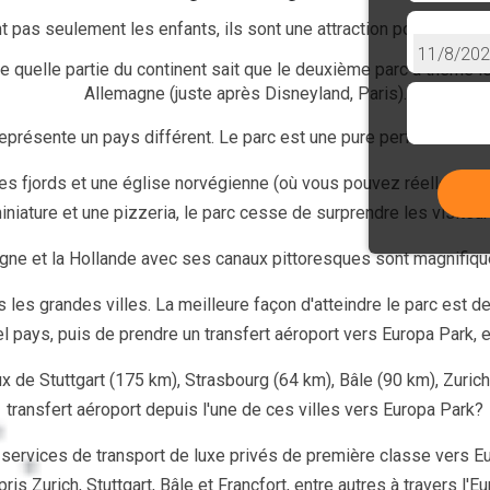
 pas seulement les enfants, ils sont une attraction pour les enfan
e quelle partie du continent sait que le deuxième parc à thème le
Allemagne (juste après Disneyland, Paris).
résente un pays différent. Le parc est une pure perfection et l'
s fjords et une église norvégienne (où vous pouvez réellement vo
iniature et une pizzeria, le parc cesse de surprendre les visiteur
gne et la Hollande avec ses canaux pittoresques sont magnifiqu
 les grandes villes. La meilleure façon d'atteindre le parc est de
el pays, puis de prendre un transfert aéroport vers Europa Park, 
x de Stuttgart (175 km), Strasbourg (64 km), Bâle (90 km), Zuric
transfert aéroport depuis l'une de ces villes vers Europa Park?
ervices de transport de luxe privés de première classe vers Eur
ris Zurich, Stuttgart, Bâle et Francfort, entre autres à travers l'Eu