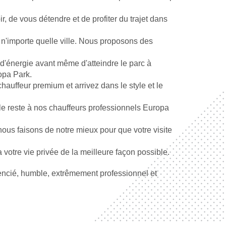
, de vous détendre et de profiter du trajet dans 
n'importe quelle ville. Nous proposons des 
r d'énergie avant même d'atteindre le parc à 
opa Park.
auffeur premium et arrivez dans le style et le 
e reste à nos chauffeurs professionnels Europa 
ous faisons de notre mieux pour que votre visite 
otre vie privée de la meilleure façon possible.
encié, humble, extrêmement professionnel et 
os vacances.
ert d'affaires VIP et visitez ce magnifique et 