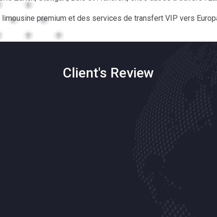
imousine premium et des services de transfert VIP vers Europa 
Client's Review
ns professionnelles et suis tombé sur les services de transfert
dire que tout au long du trajet, il était impeccable et confortable. 