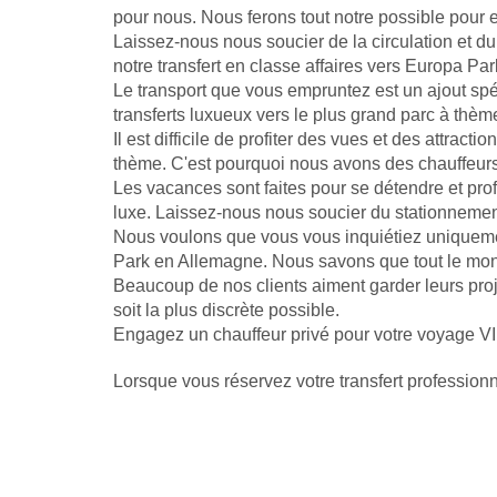
pour nous. Nous ferons tout notre possible pour e
Laissez-nous nous soucier de la circulation et du 
notre transfert en classe affaires vers Europa Par
Le transport que vous empruntez est un ajout spé
transferts luxueux vers le plus grand parc à thèm
Il est difficile de profiter des vues et des attrac
thème. C'est pourquoi nous avons des chauffeurs
Les vacances sont faites pour se détendre et prof
luxe. Laissez-nous nous soucier du stationnement 
Nous voulons que vous vous inquiétiez uniquement
Park en Allemagne. Nous savons que tout le mond
Beaucoup de nos clients aiment garder leurs proj
soit la plus discrète possible.
Engagez un chauffeur privé pour votre voyage VIP
Lorsque vous réservez votre transfert profession
connaîtra toutes les villes et les environs comme
Réservez simplement un transfert en limousine 
Tout le monde mérite et a besoin d'une pause dans 