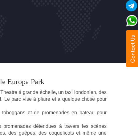
 juste dire une grande entreprise avec
e l'année. Dans l'attente !!!
9.5
de vos chauffeurs lors de notre séjour à
ble Europa Park
outien et une patience sans faille. Un grand
Theatre à grande échelle, un taxi londonien, des 
. Le parc vise à plaire et a quelque chose pour 
9.6
 toboggans et de promenades en bateau pour 
promenades détendues à travers les scènes 
tes, des guêpes, des coquelicots et même une 