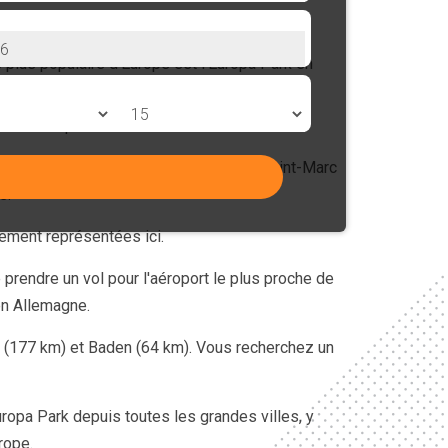
ts, les enfants et les adultes.
 plus populaire d'Europe est l'Europa Park en 
attention portée aux détails est fascinante.
us marier), à l'Italie avec une place Saint-Marc 
s.
ement représentées ici.
 prendre un vol pour l'aéroport le plus proche de 
en Allemagne.
h (177 km) et Baden (64 km). Vous recherchez un 
opa Park depuis toutes les grandes villes, y 
rope.