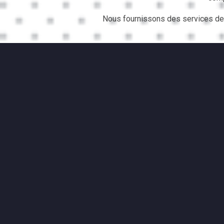
Nous fournissons des services de l
Je voyageais à Lugano, en Suisse, à des fi
ligne. J'ai donc pensé à l'essayer et je dois 
ABELLA
March 07, 2020