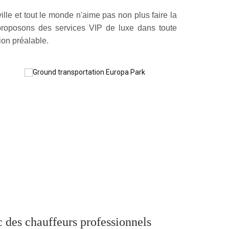
à l'heure et la flotte est entièrement équipée
lle et tout le monde n'aime pas non plus faire la 
é un bon moment pendant nos vacances en
proposons des services VIP de luxe dans toute 
ion préalable.
9.2
 des chauffeurs professionnels