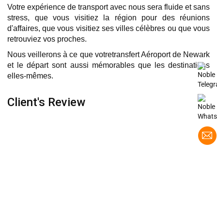
Votre expérience de transport avec nous sera fluide et sans
stress, que vous visitiez la région pour des réunions
d'affaires, que vous visitiez ses villes célèbres ou que vous
retrouviez vos proches.
Nous veillerons à ce que votretransfert Aéroport de Newark
et le départ sont aussi mémorables que les destinations
elles-mêmes.
Client's Review
Je voyageais à Lugano, en Suisse, à des fins
professionnelles et suis tombé sur les services
de transfert Mercedes Limousine de Noble
Transfer en ligne. J'ai donc pensé à l'essayer et
je dois dire que tout au long du trajet, il était
impeccable et confortable. Excellent travail les
gars !!!