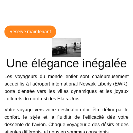
Abella
March 07, 2020
9.8
J'utilise les services Noble Transfer depuis
Reserve maintenant
assez longtemps pour me rendre à l'aéroport
de Zurich. Je veux juste dire une grande
entreprise avec professionnalisme,
Une élégance inégalée
engagement et sens du soutien amical. M'a
aidé en peu de temps à une période chargée
de l'année. Dans l'attente !!!
Les voyageurs du monde entier sont chaleureusement
accueillis à l'aéroport international Newark Liberty (EWR),
Jordan
porte d'entrée vers les villes dynamiques et les joyaux
culturels du nord-est des États-Unis.
Feb 26, 2020
9.5
Votre voyage vers votre destination doit être défini par le
confort, le style et la fluidité de l'efficacité dès votre
Je suis très impressionné par Noble Transfer,
descente de l'avion. Chaque voyageur a des désirs et des
en particulier par la grande assistance que
attentes différents, et nous en sommes conscients.