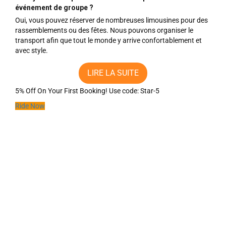
événement de groupe ?
Oui, vous pouvez réserver de nombreuses limousines pour des
rassemblements ou des fêtes. Nous pouvons organiser le
transport afin que tout le monde y arrive confortablement et
avec style.
LIRE LA SUITE
5% Off On Your First Booking!
Use code:
Star-5
Ride Now
Genève - Zermatt : Compa...
Le meilleur moyen de se rendre à Zermatt depuis Genève est la
route. Une fois les vols réser...
Weiterlesen
Zurich à Lucerne — Com...
Train ou transfert privé de Zurich à Lucerne ? L'une des
comparaisons les plus fréquente...