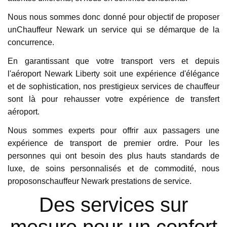
nous avons reçue de vos chauffeurs lors de
notre séjour à Stuttgart. Ils étaient bien
Nous nous sommes donc donné pour objectif de proposer
informés et nous ont vraiment guidés avec les
unChauffeur Newark un service qui se démarque de la
joyaux cachés de la ville avec un soutien et une
concurrence.
patience sans faille. Un grand merci à Noble
En garantissant que votre transport vers et depuis
Transfer !!
l'aéroport Newark Liberty soit une expérience d'élégance
et de sophistication, nos prestigieux services de chauffeur
Jackson
sont là pour rehausser votre expérience de transfert
Jan 15, 2020
aéroport.
9.6
Nous sommes experts pour offrir aux passagers une
Le service de prise en charge et de dépose de
expérience de transport de premier ordre. Pour les
Noble Transfer était très impressionnant. Le
personnes qui ont besoin des plus hauts standards de
chauffeur arrive à l'heure et la flotte est
luxe, de soins personnalisés et de commodité, nous
entièrement équipée pour chaque type de
proposonschauffeur Newark prestations de service.
voyageur. J'ai un siège équipé séparé pour
Des services sur
mon enfant de 2 ans. Nous avons passé un
bon moment pendant nos vacances en Suisse.
mesure pour un confort
Merci Noble Transfer !!