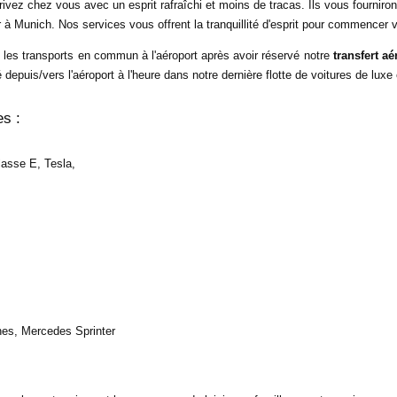
rrivez chez vous avec un esprit rafraîchi et moins de tracas. Ils vous fourniro
our à Munich. Nos services vous offrent la tranquillité d'esprit pour commence
les transports en commun à l'aéroport après avoir réservé notre
 transfert a
depuis/vers l'aéroport à l'heure dans notre dernière flotte de voitures de luxe
s :
lasse E, Tesla,
es, Mercedes Sprinter