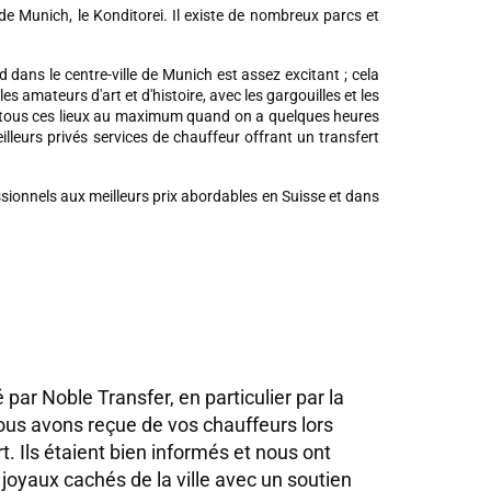
e Munich, le Konditorei. Il existe de nombreux parcs et
 dans le centre-ville de Munich est assez excitant ; cela
mateurs d'art et d'histoire, avec les gargouilles et les
r tous ces lieux au maximum quand on a quelques heures
illeurs privés
services de chauffeur
offrant un transfert
ssionnels aux meilleurs prix abordables en Suisse et dans
 par Noble Transfer, en particulier par la
Le servic
us avons reçue de vos chauffeurs lors
très impre
t. Ils étaient bien informés et nous ont
entièreme
joyaux cachés de la ville avec un soutien
équipé sé