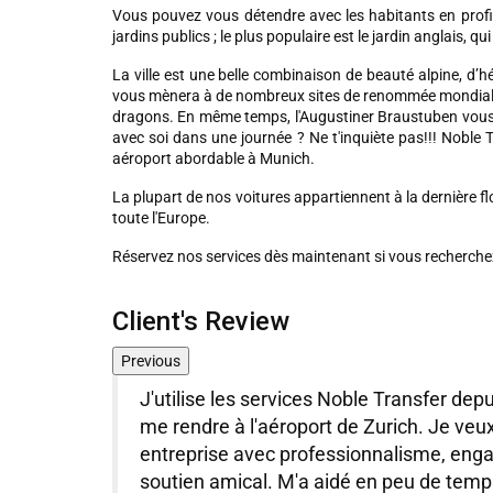
Vous pouvez vous détendre avec les habitants en profit
jardins publics ; le plus populaire est le jardin anglais, qu
La ville est une belle combinaison de beauté alpine, d’h
vous mènera à de nombreux sites de renommée mondiale. T
dragons. En même temps, l'Augustiner Braustuben vous 
avec soi dans une journée ? Ne t'inquiète pas!!! Noble T
aéroport abordable à Munich.
La plupart de nos voitures appartiennent à la dernière f
toute l'Europe.
Réservez nos services dès maintenant si vous recherchez 
Client's Review
Previous
nelles et
J'utilise les services Noble Transfer de
usine de
me rendre à l'aéroport de Zurich. Je veu
 dois dire
entreprise avec professionnalisme, eng
ble.
soutien amical. M'a aidé en peu de temp