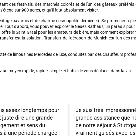
ant des festivals, des marchés colorés et de l'un des gâteaux préférés d
i s'étend sur 900 acres, et qu'il faut absolument visiter.
éritage bavarois et de charme cosmopolite dernier cri. Se promener à pied
out d'abord, vous pouvez explorer le Neues Rathaus, un paradis pour les a
offre le Saint Graal pour les amateurs de bière, mais comment explore
ransfer est la solution.
Transfert de l'aéroport de Munich
est l'un des me
lotte de limousines Mercedes de luxe, conduites par des chauffeurs profe
un moyen rapide, rapide, simple et fiable de vous déplacer dans la ville.
puis assez longtemps pour
Je suis très impressionné
x juste dire une grande
grande assistance que no
agement et sens du
de notre séjour à Stuttgar
s à une période chargée
vraiment guidés avec les 