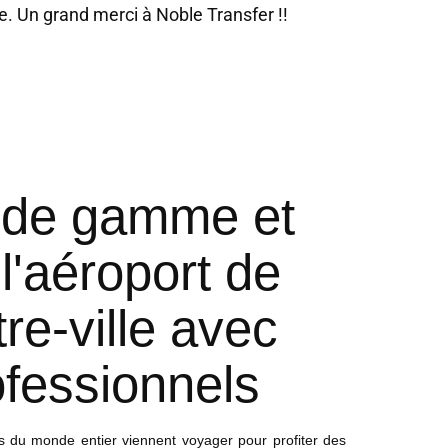
le. Un grand merci à Noble Transfer !!
bon mome
Transfer !
H. Stanley
Dec 03, 2019
9.2
t de gamme et
 l'aéroport de
re-ville avec
ofessionnels
ens du monde entier viennent voyager pour profiter des