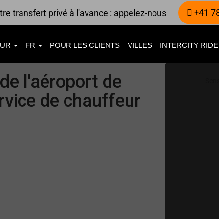
+41 78
re transfert privé à l'avance : appelez-nous
EUR
FR
POUR LES CLIENTS
VILLES
INTERCITY RID
de l'aéroport de
Sen
rvice de chauffeur