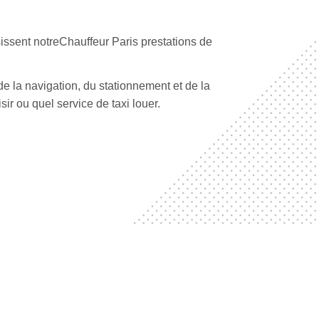
issent notreChauffeur Paris prestations de
e la navigation, du stationnement et de la
ir ou quel service de taxi louer.
 fiables pour vos visites touristiques à Paris. En
actions.
oisissez notreService de chauffeur parisien, ils
DE DE LA GARE DE
COMMENT SE RENDRE À
MA...
ANDE...
emps est très importante. Les services Noble
 de Zermatt : quel quai ?
Comment se rendre à