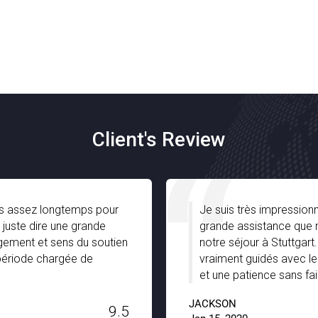
Client's Review
ez longtemps pour
Je suis très impressionné par No
dire une grande
grande assistance que nous av
et sens du soutien
notre séjour à Stuttgart. Ils ét
 chargée de
vraiment guidés avec les joyaux
et une patience sans faille. Un 
JACKSON
9.5