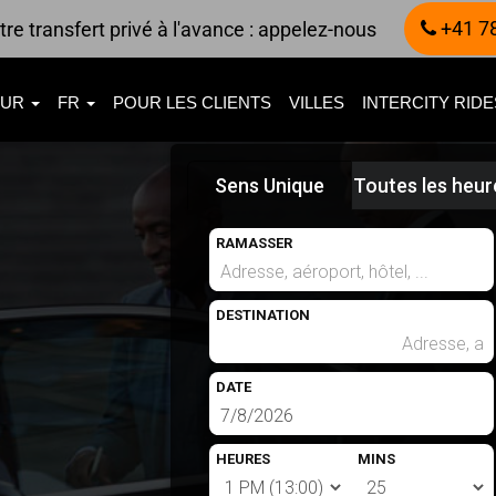
+41 7
re transfert privé à l'avance : appelez-nous
EUR
FR
POUR LES CLIENTS
VILLES
INTERCITY RID
Sens Unique
Toutes les heur
RAMASSER
DESTINATION
DATE
HEURES
MINS