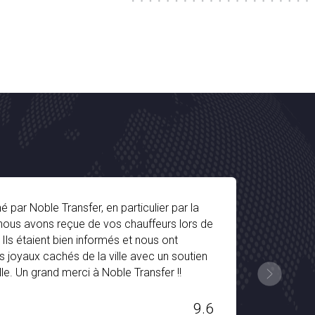
ble Transfer, en particulier par la
Le service de
ons reçue de vos chauffeurs lors de
très impressio
aient bien informés et nous ont
entièrement é
 cachés de la ville avec un soutien
équipé sépar
grand merci à Noble Transfer !!
bon moment p
Transfer !!
9.6