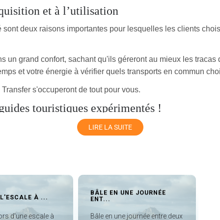
uisition et à l’utilisation
ont deux raisons importantes pour lesquelles les clients chois
n grand confort, sachant qu'ils géreront au mieux les tracas d
ps et votre énergie à vérifier quels transports en commun chois
Transfer s'occuperont de tout pour vous.
guides touristiques expérimentés !
'un simple chauffeur. Ils vous offrent également des informations
LIRE LA SUITE
guration de la ville ainsi que ses différentes communautés et attr
 de la ville et des informations sur les joyaux cachés. Si vous ch
Paris.
s
BÂLE EN UNE JOURNÉE
GUI
ESCALE À ...
ENT...
ZER
. Lorsqu'on voyage dans une ville comme Paris, la gestion du t
s d'une escale à
Bâle en une journée entre deux
Gare
aris de manière efficace et intelligente.