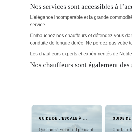
Nos services sont accessibles à l’acq
L'élégance incomparable et la grande commodité s
service.
Embauchez nos chauffeurs et détendez-vous dans u
conduite de longue durée. Ne perdez pas votre tem
Les chauffeurs experts et expérimentés de Noble 
Nos chauffeurs sont également des 
Chauffeur Paris chez Noble Transfer, c'est plus qu
tant qu'habitants locaux, ils connaissent la confi
Ils découvrent l'histoire, la culture, les coutumes
vous garantiront un agréable séjour touristique à 
Vous fait gagner beaucoup de temp
 —
GUIDE DE L'ESCALE À ...
GUIDE DE L'
Paris est une ville animée de mode et de passion
vé de
Que faire à Francfort pendant
Que faire lor
Transfer vous permettent de gérer votre temps à P