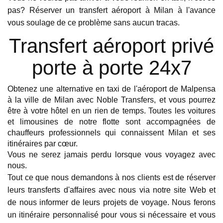
entièrement équipée pour chaque type de
pas? Réserver un transfert aéroport à Milan à l'avance 
voyageur. J'ai un siège équipé séparé pour
vous soulage de ce problème sans aucun tracas.
mon enfant de 2 ans. Nous avons passé un
Transfert aéroport privé
bon moment pendant nos vacances en Suisse.
Merci Noble Transfer !!
porte à porte 24x7
H. Stanley
Obtenez une alternative en taxi de l'aéroport de Malpensa 
Dec 03, 2019
à la ville de Milan avec Noble Transfers, et vous pourrez 
9.2
être à votre hôtel en un rien de temps. Toutes les voitures 
et limousines de notre flotte sont accompagnées de 
chauffeurs professionnels qui connaissent Milan et ses 
itinéraires par cœur.
Vous ne serez jamais perdu lorsque vous voyagez avec 
nous.
Tout ce que nous demandons à nos clients est de réserver 
leurs transferts d'affaires avec nous via notre site Web et 
de nous informer de leurs projets de voyage. Nous ferons 
un itinéraire personnalisé pour vous si nécessaire et vous 