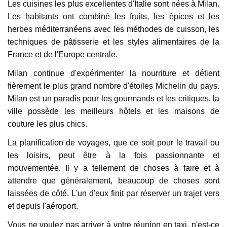
Les cuisines les plus excellentes d'Italie sont nées à Milan. 
9.5
Les habitants ont combiné les fruits, les épices et les 
herbes méditerranéens avec les méthodes de cuisson, les 
Je suis très impressionné par Noble Transfer,
techniques de pâtisserie et les styles alimentaires de la 
en particulier par la grande assistance que
France et de l'Europe centrale.
nous avons reçue de vos chauffeurs lors de
notre séjour à Stuttgart. Ils étaient bien
Milan continue d'expérimenter la nourriture et détient 
informés et nous ont vraiment guidés avec les
fièrement le plus grand nombre d'étoiles Michelin du pays. 
joyaux cachés de la ville avec un soutien et une
Milan est un paradis pour les gourmands et les critiques, la 
patience sans faille. Un grand merci à Noble
ville possède les meilleurs hôtels et les maisons de 
Transfer !!
couture les plus chics.
La planification de voyages, que ce soit pour le travail ou 
Jackson
les loisirs, peut être à la fois passionnante et 
Jan 15, 2020
mouvementée. Il y a tellement de choses à faire et à 
9.6
attendre que généralement, beaucoup de choses sont 
Le service de prise en charge et de dépose de
laissées de côté. L'un d'eux finit par réserver un trajet vers 
Noble Transfer était très impressionnant. Le
et depuis l'aéroport.
chauffeur arrive à l'heure et la flotte est
Vous ne voulez pas arriver à votre réunion en taxi, n'est-ce 