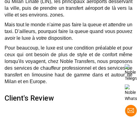
ou Milan Linate (LIN), les principaux aéroports desservant 
la ville, puis de prendre un transfert aéroport de là vers la 
ville et ses environs. zones.
Mais tout le monde n'aime pas faire la queue et attendre un 
taxi. D'ailleurs, pourquoi faire la queue quand vous pouvez 
avoir le luxe à votre disposition.
Pour beaucoup, le luxe est une condition préalable et pour 
ceux qui ont besoin de plus de style et de confort même 
lorsqu'ils voyagent, chez Noble Transfers, nous proposons 
des services de chauffeur professionnel et des services de 
transfert en limousine haut de gamme dans et autour de 
Milan et en Europe.
Client's Review
Je voyageais à Lugano, en Suisse, à des fins
professionnelles et suis tombé sur les services
de transfert Mercedes Limousine de Noble
Transfer en ligne. J'ai donc pensé à l'essayer et