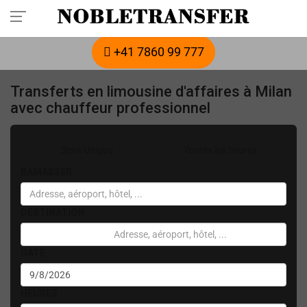
Réservez votre transfert privé à l'avance :
appelez-nous
+41 7860 99 777
Transferts en limousine d'affaires à Milan
avec chauffeur professionnel
Sens Unique
Toutes les heures
RAMASSER
DESTINATION
DATE
HEURES