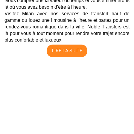
Nous comprenons la valeur du temps et vous emmènerons 
là où vous avez besoin d'être à l'heure.
Visitez Milan avec nos services de transfert haut de 
gamme ou louez une limousine à l'heure et partez pour un 
rendez-vous romantique dans la ville. Noble Transfers est 
là pour vous à tout moment pour rendre votre trajet encore 
plus confortable et luxueux.
LIRE LA SUITE
Zurich à Lucerne — Com...
Train ou transfert privé de Zurich à Lucerne ? L'une des
comparaisons les plus fréquente...
Weiterlesen
Guide de l'escale à ...
Que faire à Francfort pendant une escale ? Les activités à faire à
Francfort pendant ...
Weiterlesen
Guide de l'escale à ...