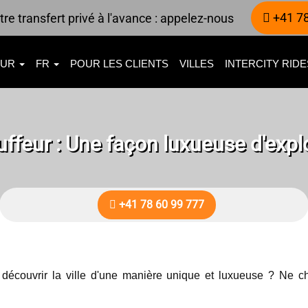
+41 78
re transfert privé à l'avance : appelez-nous
EUR
FR
POUR LES CLIENTS
VILLES
INTERCITY RID
ffeur : Une façon luxueuse d'explo
+41 78 60 99 777
 découvrir la ville d'une manière unique et luxueuse ? Ne c