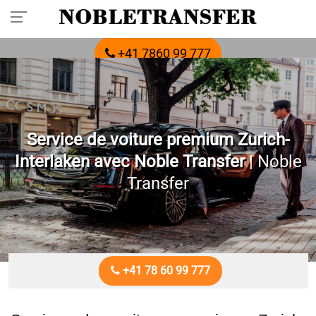
Réservez votre transfert privé à l'avance :
appelez-nous
+41 7860 99 777
Service de voiture premium Zurich-
Interlaken avec Noble Transfer
| Noble
Transfer
+41 78 60 99 777